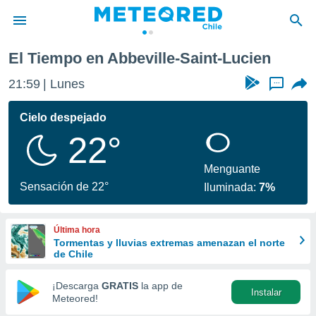
El Tiempo en Abbeville-Saint-Lucien
privacidad
21:59
Lunes
...
o de
eteored.cl)
borado por
Cielo despejado
es para
22°
ue la
 que se
e calidad.
Menguante
eder a este
Sensación de 22°
Iluminada:
7%
ediante las
opciones:
Última hora
ookies y
Tormentas y lluvias extremas amenazan el norte
e forma
de Chile
d digital
¡Descarga
GRATIS
la app de
Instalar
ada, basada
Meteored!
mación