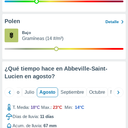
 seleccionar
o.
calización
precisa e
Polen
Detalle
ión mediante
Bajo
, publicidad
Gramíneas (14 #/m³)
dos,
 publicidad
,
ón de
¿Qué tiempo hace en Abbeville-Saint-
 desarrollo
s.
Lucien en
agosto
?
tros 1199
ios
yo
Junio
Julio
Agosto
Septiembre
Octubre
Noviemb
T. Media:
18°C
Max.:
23°C
Min:
14°C
Días de lluvia:
11
días
Acum. de lluvia:
67 mm