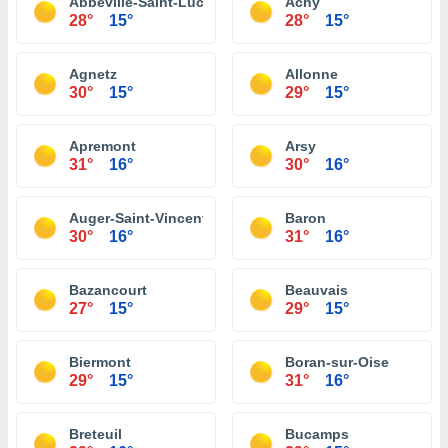
Abbeville-Saint-Lucien
Achy
28°
15°
28°
15°
Agnetz
Allonne
30°
15°
29°
15°
Apremont
Arsy
31°
16°
30°
16°
Auger-Saint-Vincent
Baron
30°
16°
31°
16°
Bazancourt
Beauvais
27°
15°
29°
15°
Biermont
Boran-sur-Oise
29°
15°
31°
16°
Breteuil
Bucamps