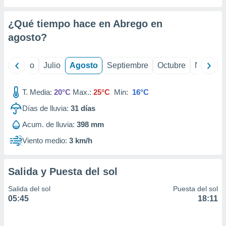
 seleccionar
o.
¿Qué tiempo hace en Abrego en
calización
precisa e
agosto
?
ión mediante
, publicidad
yo
Junio
Julio
Agosto
Septiembre
Octubre
Noviemb
dos,
T. Media:
20°C
Max.:
25°C
Min:
16°C
 publicidad
,
Días de lluvia:
31
días
ón de
 desarrollo
Acum. de lluvia:
398 mm
s.
Viento medio:
3 km/h
tros 1199
ios
Salida y Puesta del sol
Salida del sol
Puesta del sol
05:45
18:11