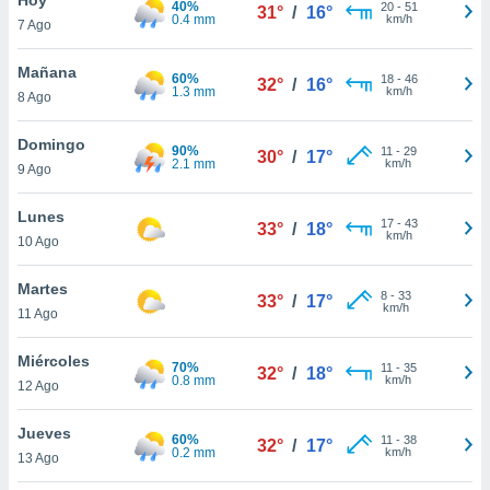
40%
20
-
51
31°
/
16°
0.4 mm
km/h
7 Ago
do en
 mismo.
sultar más
Mañana
60%
18
-
46
32°
/
16°
 en nuestra
1.3 mm
km/h
8 Ago
 Cookies
y
ualquier
Domingo
90%
11
-
29
30°
/
17°
2.1 mm
km/h
9 Ago
ento
 botón
ación de
Lunes
17
-
43
33°
/
18°
kies
km/h
10 Ago
 disponible
e nuestra
Martes
8
-
33
.
33°
/
17°
km/h
11 Ago
IVAMENTE,
Miércoles
70%
11
-
35
32°
/
18°
0.8 mm
km/h
12 Ago
as
 a cookies
Jueves
60%
11
-
38
32°
/
17°
0.2 mm
km/h
 no aceptar
13 Ago
ón de