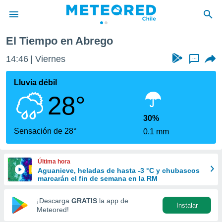
El Tiempo en Abrego
privacidad
14:46
Viernes
...
o de
eteored.cl)
borado por
Lluvia débil
es para
28°
ue la
 que se
e calidad.
30%
eder a este
Sensación de 28°
0.1 mm
ediante las
opciones:
Última hora
ookies y
Aguanieve, heladas de hasta -3 °C y chubascos
e forma
marcarán el fin de semana en la RM
d digital
¡Descarga
GRATIS
la app de
Instalar
ada, basada
Meteored!
mación