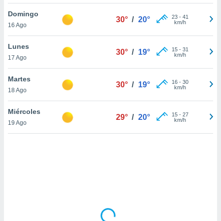
uedes
uestro sitio
Domingo
23
-
41
30°
/
20°
ed.cl. En
km/h
16 Ago
te
 de que
Lunes
talarán
15
-
31
30°
/
19°
km/h
17 Ago
e sean
para
a
Martes
16
-
30
30°
/
19°
por el sitio
km/h
18 Ago
o se
cookies para
Miércoles
15
-
27
29°
/
20°
km/h
19 Ago
nto ni para
licidad o
ado, aunque
sualizar
general no
ada. Puedes
 instalación
y acceder a
io web a
ste abono