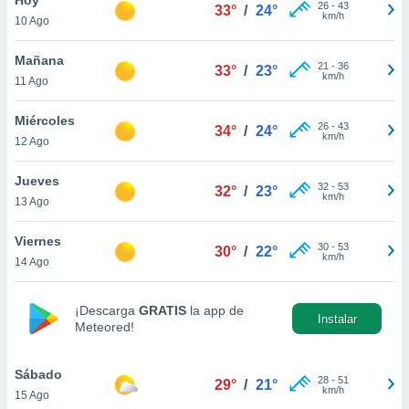
26
-
43
33°
/
24°
km/h
10 Ago
do en
 mismo.
sultar más
Mañana
21
-
36
33°
/
23°
 en nuestra
km/h
11 Ago
 Cookies
y
ualquier
Miércoles
26
-
43
34°
/
24°
km/h
12 Ago
ento
 botón
ación de
Jueves
32
-
53
32°
/
23°
kies
km/h
13 Ago
 disponible
e nuestra
Viernes
30
-
53
.
30°
/
22°
km/h
14 Ago
IVAMENTE,
¡Descarga
GRATIS
la app de
Instalar
Meteored!
as
 a cookies
Sábado
 no aceptar
28
-
51
29°
/
21°
km/h
15 Ago
ón de