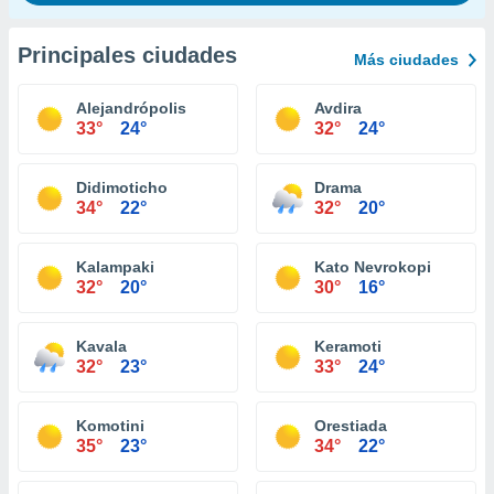
Principales ciudades
Más ciudades
Alejandrópolis
Avdira
33°
24°
32°
24°
Didimoticho
Drama
34°
22°
32°
20°
Kalampaki
Kato Nevrokopi
32°
20°
30°
16°
Kavala
Keramoti
32°
23°
33°
24°
Komotini
Orestiada
35°
23°
34°
22°