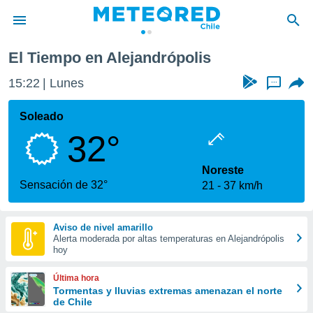
El Tiempo en Alejandrópolis
privacidad
15:22
Lunes
...
o de
eteored.cl)
borado por
Soleado
es para
32°
ue la
 que se
e calidad.
Noreste
eder a este
Sensación de 32°
21
37 km/h
ediante las
opciones:
Aviso de nivel amarillo
ookies y
Alerta moderada por altas temperaturas en Alejandrópolis
e forma
hoy
d digital
Última hora
ada, basada
Tormentas y lluvias extremas amenazan el norte
de Chile
mación