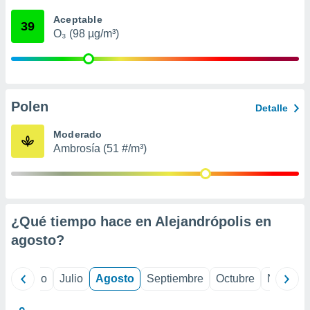
 seleccionar
o.
Aceptable
39
O₃ (98 µg/m³)
calización
precisa e
ión mediante
, publicidad
Polen
Detalle
dos,
 publicidad
Moderado
,
Ambrosía (51 #/m³)
ón de
 desarrollo
s.
tros 1199
ios
¿Qué tiempo hace en Alejandrópolis en
agosto
?
yo
Junio
Julio
Agosto
Septiembre
Octubre
Noviemb