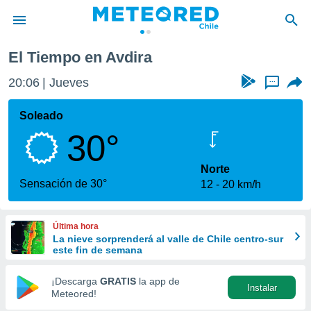
El Tiempo en Avdira
privacidad
20:06
Jueves
...
o de
eteored.cl)
borado por
Soleado
es para
30°
ue la
 que se
e calidad.
Norte
eder a este
Sensación de 30°
12
20 km/h
ediante las
opciones:
Última hora
ookies y
La nieve sorprenderá al valle de Chile centro-sur
e forma
este fin de semana
d digital
¡Descarga
GRATIS
la app de
Instalar
ada, basada
Meteored!
mación