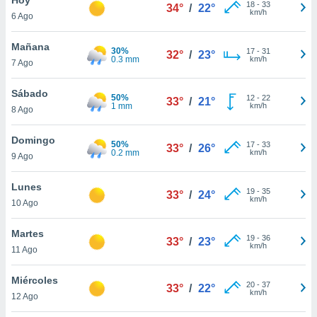
18
-
33
34°
/
22°
km/h
6 Ago
do en
 mismo.
sultar más
Mañana
30%
17
-
31
32°
/
23°
 en nuestra
0.3 mm
km/h
7 Ago
 Cookies
y
ualquier
Sábado
50%
12
-
22
33°
/
21°
1 mm
km/h
8 Ago
ento
 botón
ación de
Domingo
50%
17
-
33
33°
/
26°
kies
0.2 mm
km/h
9 Ago
 disponible
e nuestra
Lunes
19
-
35
.
33°
/
24°
km/h
10 Ago
IVAMENTE,
Martes
19
-
36
33°
/
23°
km/h
11 Ago
as
 a cookies
Miércoles
20
-
37
33°
/
22°
km/h
 no aceptar
12 Ago
ón de