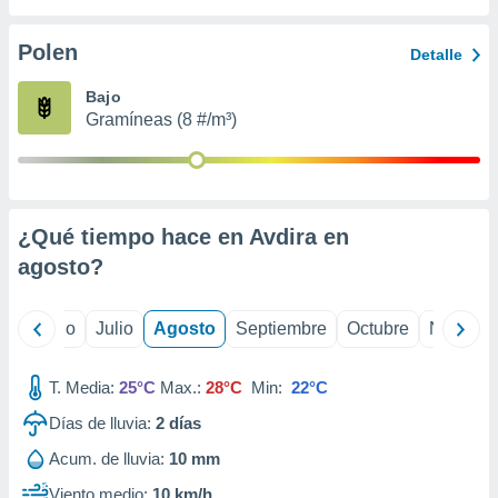
 seleccionar
o.
Polen
Detalle
calización
precisa e
Bajo
ión mediante
Gramíneas (8 #/m³)
, publicidad
dos,
 publicidad
,
¿Qué tiempo hace en Avdira en
ón de
agosto
?
 desarrollo
s.
tros 1199
yo
Junio
Julio
Agosto
Septiembre
Octubre
Noviemb
ios
T. Media:
25°C
Max.:
28°C
Min:
22°C
Días de lluvia:
2
días
Acum. de lluvia:
10 mm
Viento medio:
10 km/h