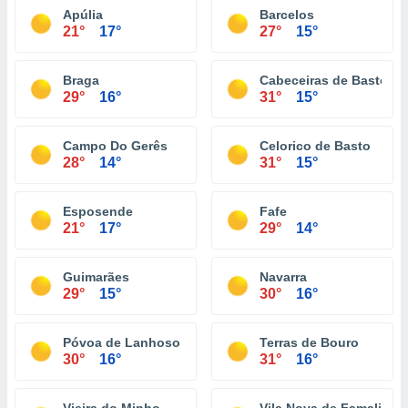
Apúlia
Barcelos
21°
17°
27°
15°
Braga
Cabeceiras de Basto
29°
16°
31°
15°
Campo Do Gerês
Celorico de Basto
28°
14°
31°
15°
Esposende
Fafe
21°
17°
29°
14°
Guimarães
Navarra
29°
15°
30°
16°
Póvoa de Lanhoso
Terras de Bouro
30°
16°
31°
16°