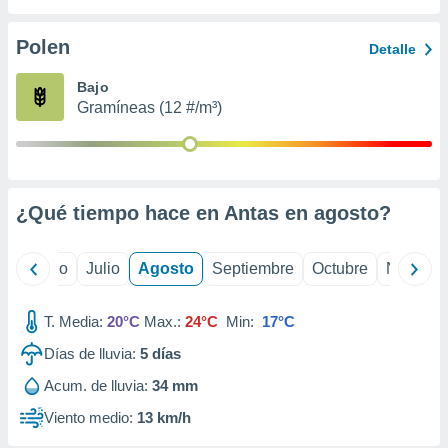
 seleccionar
o.
Polen
Detalle
calización
precisa e
Bajo
ión mediante
Gramíneas (12 #/m³)
, publicidad
dos,
 publicidad
,
¿Qué tiempo hace en Antas en
agosto
?
ón de
 desarrollo
s.
yo
Junio
Julio
Agosto
Septiembre
Octubre
Noviemb
tros 1199
ios
T. Media:
20°C
Max.:
24°C
Min:
17°C
Días de lluvia:
5
días
Acum. de lluvia:
34 mm
Viento medio:
13 km/h