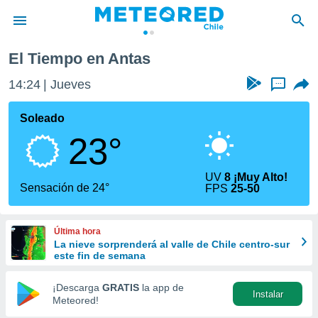
El Tiempo en Antas
privacidad
14:24
Jueves
...
o de
eteored.cl)
borado por
Soleado
es para
23°
ue la
 que se
e calidad.
UV
8 ¡Muy Alto!
eder a este
Sensación de 24°
FPS
25-50
ediante las
opciones:
Última hora
ookies y
La nieve sorprenderá al valle de Chile centro-sur
e forma
este fin de semana
d digital
¡Descarga
GRATIS
la app de
Instalar
ada, basada
Meteored!
mación