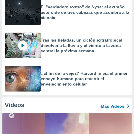
El "verdadero rostro" de Nysa: el extraño
asteroide de tres cabezas que asombra a la
ciencia
Tras las heladas, un ciclón extratropical
devolvería la lluvia y el viento a la zona
central la próxima semana
¿El fin de la vejez? Harvard inicia el primer
ensayo humano para revertir el
envejecimiento celular
Vídeos
Más Vídeos