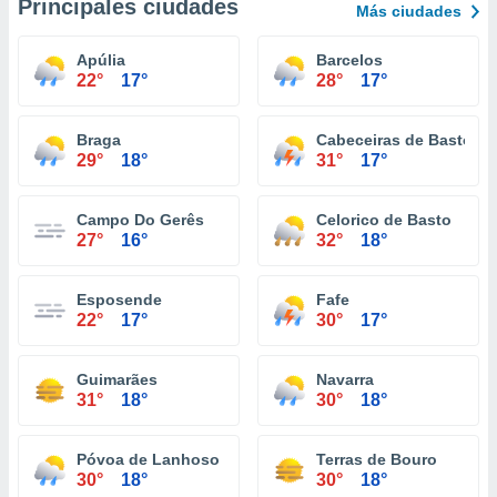
Principales ciudades
Más ciudades
Apúlia
Barcelos
22°
17°
28°
17°
Braga
Cabeceiras de Basto
29°
18°
31°
17°
Campo Do Gerês
Celorico de Basto
27°
16°
32°
18°
Esposende
Fafe
22°
17°
30°
17°
Guimarães
Navarra
31°
18°
30°
18°
Póvoa de Lanhoso
Terras de Bouro
30°
18°
30°
18°