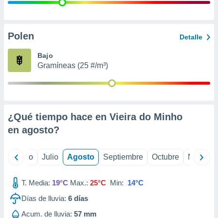
 seleccionar
o.
calización
precisa e
Polen
Detalle
ión mediante
Bajo
, publicidad
Gramíneas (25 #/m³)
dos,
 publicidad
,
ón de
¿Qué tiempo hace en Vieira do Minho
 desarrollo
s.
en
agosto
?
tros 1199
ios
yo
Junio
Julio
Agosto
Septiembre
Octubre
Noviemb
T. Media:
19°C
Max.:
25°C
Min:
14°C
Días de lluvia:
6
días
Acum. de lluvia:
57 mm