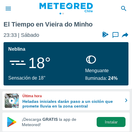
El Tiempo en Vieira do Minho
privacidad
23:33
Sábado
...
o de
eteored.cl)
borado por
Neblina
es para
18°
ue la
 que se
e calidad.
Menguante
eder a este
Sensación de 18°
Iluminada:
24%
ediante las
opciones:
Última hora
ookies y
Heladas iniciales darán paso a un ciclón que
e forma
promete lluvia en la zona central
d digital
¡Descarga
GRATIS
la app de
Instalar
ada, basada
Meteored!
mación