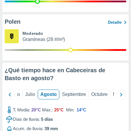
 seleccionar
o.
calización
precisa e
Polen
Detalle
ión mediante
Moderado
, publicidad
Gramíneas (28 #/m³)
dos,
 publicidad
,
ón de
¿Qué tiempo hace en Cabeceiras de
 desarrollo
s.
Basto en
agosto
?
tros 1199
ios
yo
Junio
Julio
Agosto
Septiembre
Octubre
Noviemb
T. Media:
20°C
Max.:
25°C
Min:
14°C
Días de lluvia:
5
días
Acum. de lluvia:
39 mm