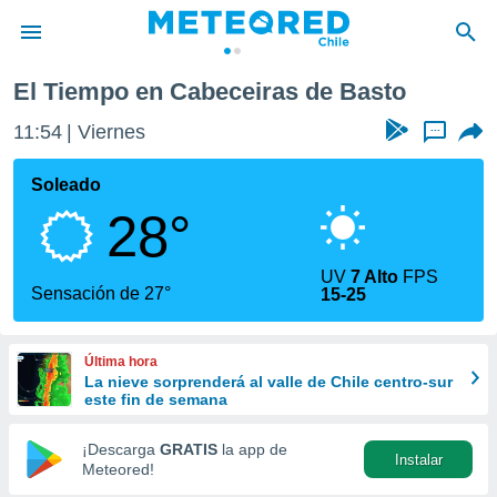
El Tiempo en Cabeceiras de Basto
privacidad
11:54
Viernes
...
o de
eteored.cl)
borado por
Soleado
es para
28°
ue la
 que se
e calidad.
UV
7 Alto
FPS
eder a este
Sensación de 27°
15-25
ediante las
opciones:
Última hora
ookies y
La nieve sorprenderá al valle de Chile centro-sur
e forma
este fin de semana
d digital
¡Descarga
GRATIS
la app de
Instalar
ada, basada
Meteored!
mación