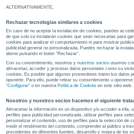
24°
ALTERNATIVAMENTE,
Rechazar tecnologías similares a cookies
Oeste
En caso de no aceptar la instalación de cookies, puedes accede
Sensación de 26°
2
-
11 km/h
de que solo se instalarán cookies que sean necesarias para garan
cookies para analizar el comportamiento ni para mostrar publici
publicidad general no personalizada. Puedes rechazar la instala
abono pulsando el botón "Rechazar".
Última hora
Aguanieve, heladas de hasta -3 °C y chubasc
Con su consentimiento, nosotros y
nuestros socios
usamos cooki
marcarán el fin de semana en la RM
almacenar, acceder y procesar datos personales como su visita e
cookies. Es posible que algunos proveedores traten tus datos pe
Tiempo 1 - 7 días
Actualidad
Mapa de lluvia
Satél
oponerte. Para ello, puede retirar su consentimiento u oponerse
"Configurar"
o en nuestra
Política de Cookies
en este sitio web.
Nosotros y nuestros socios hacemos el siguiente trata
Mañana
Lunes
Hoy
Almacenar la información en un dispositivo y/o acceder a ella, 
9 Ago
10 Ago
8 Ago
perfiles para publicidad personalizada, utilizar perfiles para sele
personalizar el contenido, uso de perfiles para la selección de c
medir el rendimiento del contenido, comprender al público a tra
procedentes de diferentes fuentes, desarrollo y mejora de los se