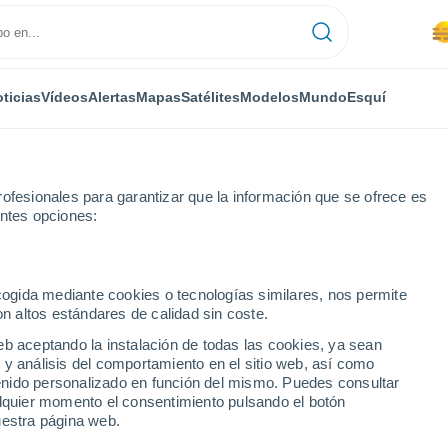
ticias
Vídeos
Alertas
Mapas
Satélites
Modelos
Mundo
Esquí
ofesionales para garantizar que la información que se ofrece es
entes opciones:
ecogida mediante cookies o tecnologías similares, nos permite
on altos estándares de calidad sin coste.
eb aceptando la instalación de todas las cookies, ya sean
 y análisis del comportamiento en el sitio web, así como
...
ntenido personalizado en función del mismo. Puedes consultar
alquier momento el consentimiento pulsando el botón
Por hora
uestra página web.
Se espera calima en las
próximas horas