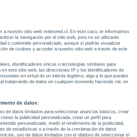
r a nuestro sitio web meteored.cl. En este caso, te informamos
tizar la navegación por el sitio web, pero no se utilizarán
dad o contenido personalizado, aunque sí podrás visualizar
ción de cookies y acceder a nuestro sitio web a través de este
os
es, identificadores únicos o tecnologías similares para
n este sitio web, las direcciones IP y los identificadores de
rsonales en virtud de un interés legítimo, algo a lo que puedes
ites
Modelos
 al tratamiento de datos en cualquier momento haciendo clic en
miento de datos:
Martes
Miércoles
Jueves
Viernes
uso de datos limitados para seleccionar anuncios básicos, crear
11 Ago
12 Ago
13 Ago
14 Ago
ccionar la publicidad personalizada, crear un perfil para
ontenido personalizado, medir el rendimiento de la publicidad,
vés de estadísticas o a través de la combinación de datos
rvicios, uso de datos limitados con el objetivo de seleccionar el