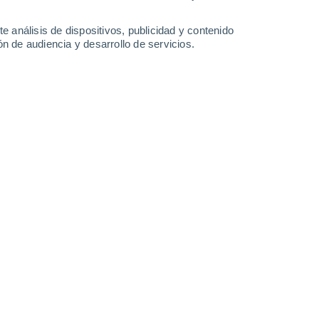
32°
/
16°
34°
/
18°
36°
/
19°
34°
/
17°
e análisis de dispositivos, publicidad y contenido
n de audiencia y desarrollo de servicios.
-
37
km/h
13
-
37
km/h
13
-
35
km/h
10
-
35
km/h
agosto
Oeste
1 Bajo
2
-
11 km/h
FPS:
no
Oeste
3 Medio
4
-
16 km/h
FPS:
6-10
Oeste
5 Medio
6
-
20 km/h
FPS:
6-10
Oeste
6 Alto
8
-
26 km/h
FPS:
15-25