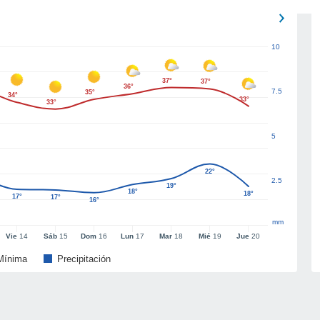
10
37°
37°
36°
7.5
35°
34°
33°
33°
5
22°
2.5
19°
18°
18°
17°
17°
16°
mm
Vie
14
Sáb
15
Dom
16
Lun
17
Mar
18
Mié
19
Jue
20
Mínima
Precipitación