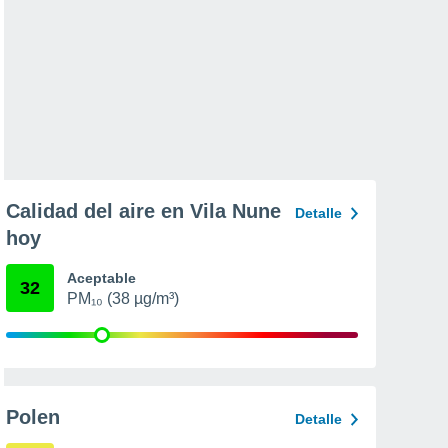
Calidad del aire en Vila Nune
Detalle
hoy
Aceptable
32
PM₁₀ (38 µg/m³)
Polen
Detalle