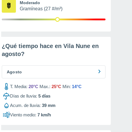
Moderado
Gramíneas (27 #/m³)
¿Qué tiempo hace en Vila Nune en
agosto
?
Agosto
T. Media:
20°C
Max.:
25°C
Min:
14°C
Días de lluvia:
5
días
Acum. de lluvia:
39 mm
Viento medio:
7 km/h