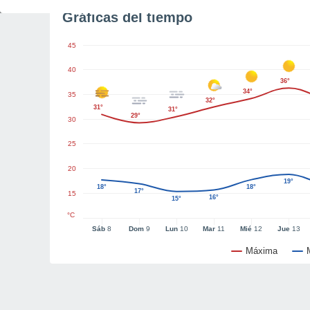
Gráficas del tiempo
45
40
36°
34°
35
32°
31°
31°
29°
30
25
20
19°
18°
18°
17°
15
16°
15°
°C
Sáb
8
Dom
9
Lun
10
Mar
11
Mié
12
Jue
13
Máxima