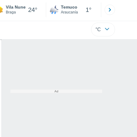
Vila Nune
Temuco
Osorno
24°
1°
Braga
Araucanía
Los Lagos
°C