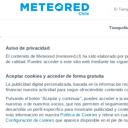
Tiempo
No
Aviso de privacidad
El contenido de Meteored (meteored.cl) ha sido elaborado por pr
de calidad. Puedes acceder a este sitio web mediante las sigui
Aceptar cookies y acceder de forma gratuita
Inicio
Portugal
Distrito de Braga
Vila Nune
La publicidad digital personalizada, basada en la información r
financiar nuestra actividad para seguir ofreciéndote contenido c
El Tiempo en Vila Nune
Pulsando el botón "Aceptar y continuar", puedes acceder a la w
nuestras o de nuestros socios, que nos permiten el seguimiento
08:53
Sábado
desarrollar un perfil específico para mostrarte publicidad y co
más información en nuestra
Política de Cookies
y retirar en cu
Configuración de cookies
que aparece disponible en el pie de n
Calima