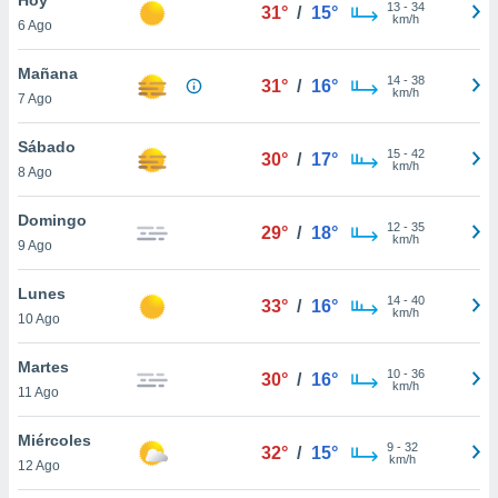
13
-
34
31°
/
15°
km/h
6 Ago
do en
 mismo.
sultar más
Mañana
14
-
38
31°
/
16°
 en nuestra
km/h
7 Ago
 Cookies
y
ualquier
Sábado
15
-
42
30°
/
17°
km/h
8 Ago
ento
 botón
ación de
Domingo
12
-
35
29°
/
18°
kies
km/h
9 Ago
 disponible
e nuestra
Lunes
14
-
40
.
33°
/
16°
km/h
10 Ago
IVAMENTE,
Martes
10
-
36
30°
/
16°
km/h
11 Ago
as
 a cookies
Miércoles
9
-
32
32°
/
15°
km/h
 no aceptar
12 Ago
ón de