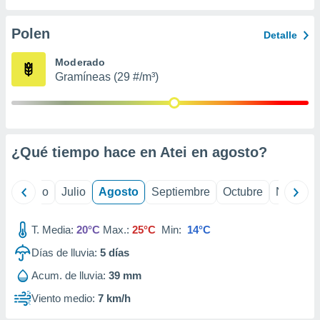
 seleccionar
o.
Polen
Detalle
calización
precisa e
Moderado
ión mediante
Gramíneas (29 #/m³)
, publicidad
dos,
 publicidad
,
¿Qué tiempo hace en Atei en
agosto
?
ón de
 desarrollo
s.
yo
Junio
Julio
Agosto
Septiembre
Octubre
Noviemb
tros 1199
ios
T. Media:
20°C
Max.:
25°C
Min:
14°C
Días de lluvia:
5
días
Acum. de lluvia:
39 mm
Viento medio:
7 km/h