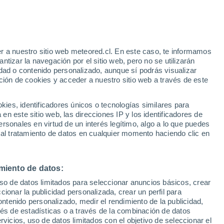
r a nuestro sitio web meteored.cl. En este caso, te informamos
tizar la navegación por el sitio web, pero no se utilizarán
dad o contenido personalizado, aunque sí podrás visualizar
ción de cookies y acceder a nuestro sitio web a través de este
es, identificadores únicos o tecnologías similares para
n este sitio web, las direcciones IP y los identificadores de
rsonales en virtud de un interés legítimo, algo a lo que puedes
Satélites
Modelos
 al tratamiento de datos en cualquier momento haciendo clic en
miento de datos:
Martes
Miércoles
Jueves
Viernes
uso de datos limitados para seleccionar anuncios básicos, crear
11 Ago
12 Ago
13 Ago
14 Ago
ccionar la publicidad personalizada, crear un perfil para
ontenido personalizado, medir el rendimiento de la publicidad,
vés de estadísticas o a través de la combinación de datos
rvicios, uso de datos limitados con el objetivo de seleccionar el