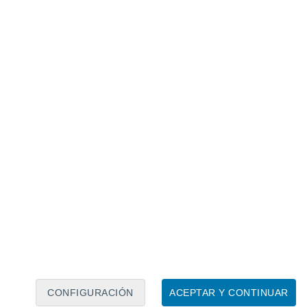
Calendario lunar
Lun
Mar
Mié
Jue
Vie
Sáb
Dom
8
9
10
11
12
13
14
15
16
17
18
19
20
21
CONFIGURACIÓN
ACEPTAR Y CONTINUAR