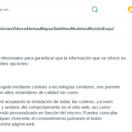
ticias
Vídeos
Alertas
Mapas
Satélites
Modelos
Mundo
Esquí
ofesionales para garantizar que la información que se ofrece es
entes opciones:
ecogida mediante cookies o tecnologías similares, nos permite
on altos estándares de calidad sin coste.
eb aceptando la instalación de todas las cookies, ya sean
 y análisis del comportamiento en el sitio web, así como
...
ntenido personalizado en función del mismo. Puedes consultar
alquier momento el consentimiento pulsando el botón
Por hora
uestra página web.
Intervalos nubosos en las
próximas horas