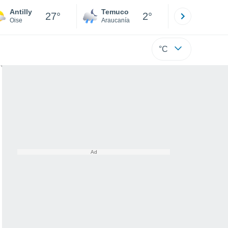
Antilly
Temuco
Osorno
27°
2°
Oise
Araucanía
Los Lagos
°C