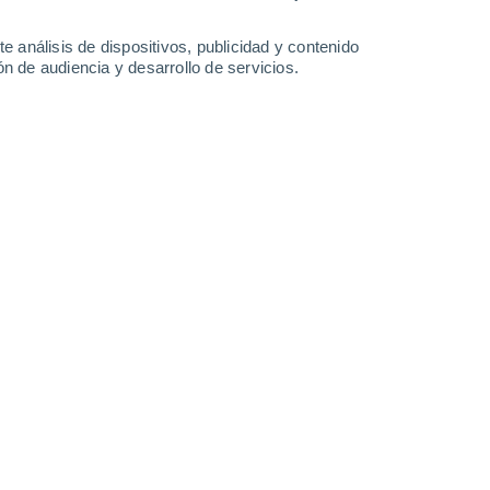
29°
/
15°
32°
/
17°
34°
/
18°
35°
/
18°
e análisis de dispositivos, publicidad y contenido
n de audiencia y desarrollo de servicios.
-
32
km/h
14
-
32
km/h
11
-
20
km/h
9
-
25
km/h
sto
Este
6 Alto
6
-
21 km/h
FPS:
15-25
Este
6 Alto
5
-
20 km/h
FPS:
15-25
Este
6 Alto
5
-
19 km/h
FPS:
15-25
Sureste
5 Medio
5
-
18 km/h
FPS:
6-10