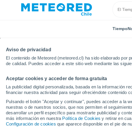
Tiempo
No
Aviso de privacidad
El contenido de Meteored (meteored.cl) ha sido elaborado por pr
de calidad. Puedes acceder a este sitio web mediante las sigui
Aceptar cookies y acceder de forma gratuita
Inicio
Francia
Alta Francia
Oise
Antilly
La publicidad digital personalizada, basada en la información r
financiar nuestra actividad para seguir ofreciéndote contenido c
El Tiempo en Antilly
Pulsando el botón "Aceptar y continuar", puedes acceder a la w
nuestras o de nuestros socios, que nos permiten el seguimiento
13:24
Sábado
desarrollar un perfil específico para mostrarte publicidad y co
más información en nuestra
Política de Cookies
y retirar en cu
Configuración de cookies
que aparece disponible en el pie de n
Nubes y claros