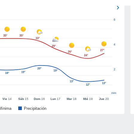
6
35°
35°
33°
4
29°
27°
26°
24°
20°
2
19°
19°
18°
13°
13°
12°
mm
Vie
14
Sáb
15
Dom
16
Lun
17
Mar
18
Mié
19
Jue
20
Mínima
Precipitación