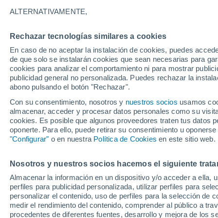
26°
ALTERNATIVAMENTE,
Rechazar tecnologías similares a cookies
UV
6 Alto
En caso de no aceptar la instalación de cookies, puedes accede
Sensación de 26°
FPS
15-25
de que solo se instalarán cookies que sean necesarias para garan
cookies para analizar el comportamiento ni para mostrar publici
publicidad general no personalizada. Puedes rechazar la instala
abono pulsando el botón "Rechazar".
Última hora
Un sistema de altura traerá intensas lluvias al
Con su consentimiento, nosotros y
nuestros socios
usamos cooki
Norte de Chile: alerta por isoterma cero alta
almacenar, acceder y procesar datos personales como su visita e
cookies. Es posible que algunos proveedores traten tus datos pe
Tiempo 1 - 7 días
Actualidad
Mapa de nubosidad
oponerte. Para ello, puede retirar su consentimiento u oponerse
"Configurar"
o en nuestra
Política de Cookies
en este sitio web.
Nosotros y nuestros socios hacemos el siguiente trata
Mañana
Lunes
Hoy
Almacenar la información en un dispositivo y/o acceder a ella, 
9 Ago
10 Ago
8 Ago
perfiles para publicidad personalizada, utilizar perfiles para sele
personalizar el contenido, uso de perfiles para la selección de c
medir el rendimiento del contenido, comprender al público a tra
procedentes de diferentes fuentes, desarrollo y mejora de los se