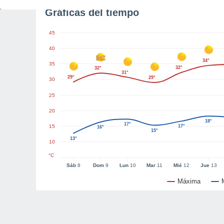
Gráficas del tiempo
45
40
34°
35
32°
32°
31°
29°
29°
30
25
20
18°
17°
15
17°
16°
15°
13°
10
°C
Sáb
8
Dom
9
Lun
10
Mar
11
Mié
12
Jue
13
Máxima