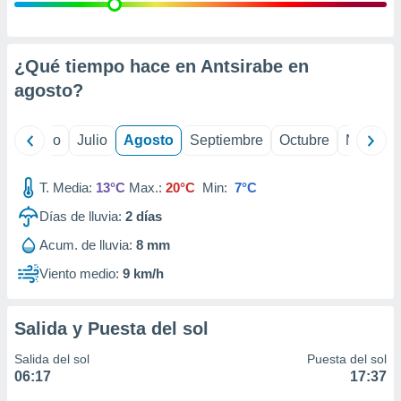
 seleccionar
o.
calización
precisa e
¿Qué tiempo hace en Antsirabe en
ión mediante
agosto
?
, publicidad
yo
Junio
Julio
Agosto
Septiembre
Octubre
Noviemb
dos,
 publicidad
,
T. Media:
13°C
Max.:
20°C
Min:
7°C
ón de
Días de lluvia:
2
días
 desarrollo
s.
Acum. de lluvia:
8 mm
tros 1199
Viento medio:
9 km/h
ios
Salida y Puesta del sol
Salida del sol
Puesta del sol
06:17
17:37