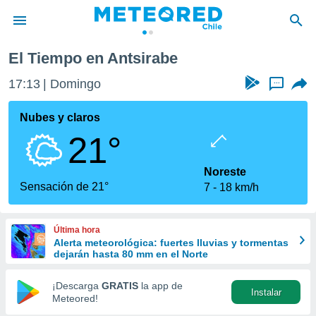
El Tiempo en Antsirabe
privacidad
17:13
Domingo
...
o de
eteored.cl)
borado por
Nubes y claros
es para
21°
ue la
 que se
e calidad.
Noreste
eder a este
Sensación de 21°
7
18 km/h
ediante las
opciones:
Última hora
ookies y
Alerta meteorológica: fuertes lluvias y tormentas
e forma
dejarán hasta 80 mm en el Norte
d digital
¡Descarga
GRATIS
la app de
Instalar
ada, basada
Meteored!
mación