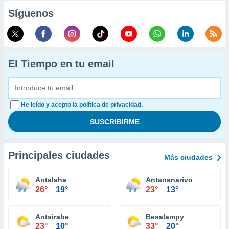
Síguenos
El Tiempo en tu email
He leído y acepto la política de privacidad.
Principales ciudades
Más ciudades
Antalaha
Antananarivo
26°
19°
23°
13°
Antsirabe
Besalampy
23°
10°
33°
20°