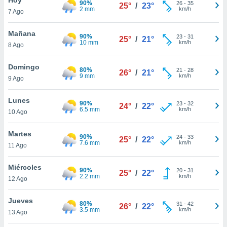
90%
26
-
35
25°
/
23°
2 mm
km/h
7 Ago
do en
 mismo.
sultar más
Mañana
90%
23
-
31
25°
/
21°
 en nuestra
10 mm
km/h
8 Ago
 Cookies
y
ualquier
Domingo
80%
21
-
28
26°
/
21°
9 mm
km/h
9 Ago
ento
 botón
ación de
Lunes
90%
23
-
32
24°
/
22°
kies
6.5 mm
km/h
10 Ago
 disponible
e nuestra
Martes
90%
24
-
33
.
25°
/
22°
7.6 mm
km/h
11 Ago
IVAMENTE,
Miércoles
90%
20
-
31
25°
/
22°
2.2 mm
km/h
12 Ago
as
 a cookies
Jueves
80%
31
-
42
26°
/
22°
3.5 mm
km/h
 no aceptar
13 Ago
ón de