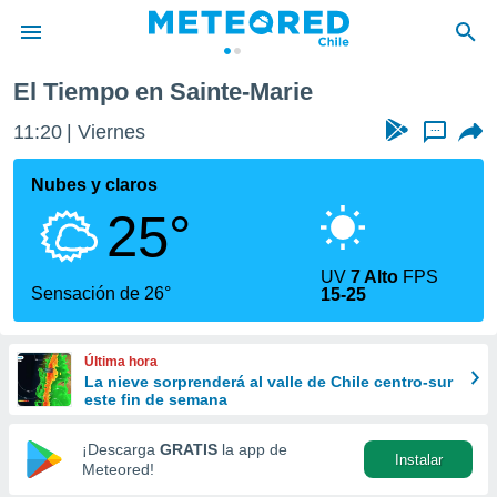
El Tiempo en Sainte-Marie
privacidad
11:20
Viernes
...
o de
eteored.cl)
borado por
Nubes y claros
es para
25°
ue la
 que se
e calidad.
UV
7 Alto
FPS
eder a este
Sensación de 26°
15-25
ediante las
opciones:
Última hora
ookies y
La nieve sorprenderá al valle de Chile centro-sur
e forma
este fin de semana
d digital
¡Descarga
GRATIS
la app de
Instalar
ada, basada
Meteored!
mación