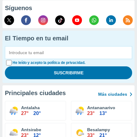
Síguenos
El Tiempo en tu email
He leído y acepto la política de privacidad.
Principales ciudades
Más ciudades
Antalaha
Antananarivo
27°
20°
23°
13°
Antsirabe
Besalampy
23°
12°
33°
21°