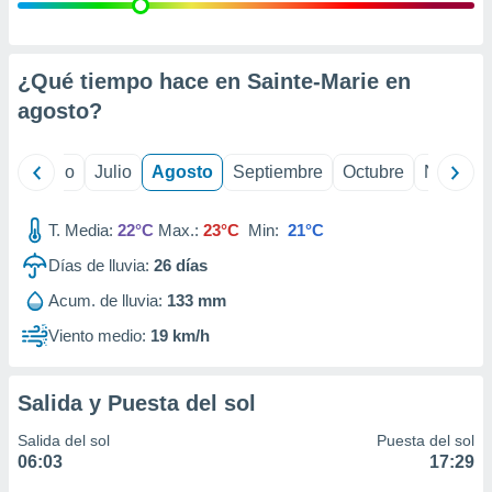
 seleccionar
o.
calización
precisa e
¿Qué tiempo hace en Sainte-Marie en
ión mediante
agosto
?
, publicidad
yo
Junio
Julio
Agosto
Septiembre
Octubre
Noviemb
dos,
 publicidad
,
T. Media:
22°C
Max.:
23°C
Min:
21°C
ón de
Días de lluvia:
26
días
 desarrollo
s.
Acum. de lluvia:
133 mm
tros 1199
Viento medio:
19 km/h
ios
Salida y Puesta del sol
Salida del sol
Puesta del sol
06:03
17:29