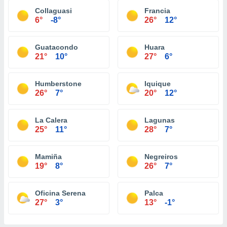
Collaguasi
Francia
6°
-8°
26°
12°
Guatacondo
Huara
21°
10°
27°
6°
Humberstone
Iquique
26°
7°
20°
12°
La Calera
Lagunas
25°
11°
28°
7°
Mamiña
Negreiros
19°
8°
26°
7°
Oficina Serena
Palca
27°
3°
13°
-1°