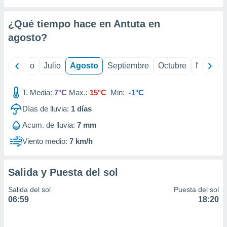
 seleccionar
o.
¿Qué tiempo hace en Antuta en
calización
precisa e
agosto
?
ión mediante
, publicidad
yo
Junio
Julio
Agosto
Septiembre
Octubre
Noviemb
dos,
T. Media:
7°C
Max.:
15°C
Min:
-1°C
 publicidad
,
Días de lluvia:
1
días
ón de
 desarrollo
Acum. de lluvia:
7 mm
s.
Viento medio:
7 km/h
tros 1199
ios
Salida y Puesta del sol
Salida del sol
Puesta del sol
06:59
18:20