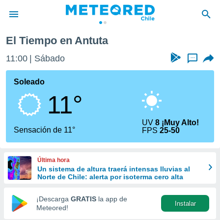
El Tiempo en Antuta
privacidad
11:00
Sábado
...
o de
eteored.cl)
borado por
Soleado
es para
11°
ue la
 que se
e calidad.
UV
8 ¡Muy Alto!
eder a este
Sensación de 11°
FPS
25-50
ediante las
opciones:
Última hora
ookies y
Un sistema de altura traerá intensas lluvias al
e forma
Norte de Chile: alerta por isoterma cero alta
d digital
¡Descarga
GRATIS
la app de
Instalar
ada, basada
Meteored!
mación