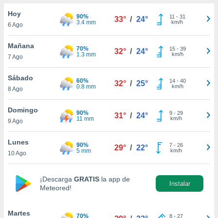
do en
Hoy
90%
11
-
31
33°
/
24°
 mismo.
3.4 mm
km/h
6 Ago
sultar más
 en nuestra
Mañana
70%
15
-
39
 Cookies
y
32°
/
24°
1.3 mm
km/h
7 Ago
ualquier
ento
Sábado
60%
14
-
40
32°
/
25°
 botón
0.8 mm
km/h
8 Ago
ación de
kies
Domingo
90%
9
-
29
 disponible
31°
/
24°
11 mm
km/h
9 Ago
e nuestra
.
Lunes
90%
7
-
26
29°
/
22°
5 mm
km/h
IVAMENTE,
10 Ago
¡Descarga
GRATIS
la app de
as
Instalar
Meteored!
 a cookies
 no aceptar
ón de
Martes
70%
8
-
27