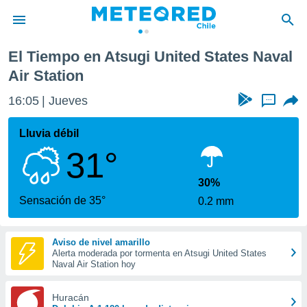
El Tiempo en Atsugi United States Naval
privacidad
Air Station
o de
eteored.cl)
16:05
Jueves
...
borado por
es para
Lluvia débil
ue la
 que se
31°
e calidad.
eder a este
30%
ediante las
Sensación de 35°
opciones:
0.2 mm
ookies y
e forma
Aviso de nivel amarillo
Alerta moderada por tormenta en Atsugi United States
Naval Air Station hoy
d digital
ada, basada
Huracán
mación