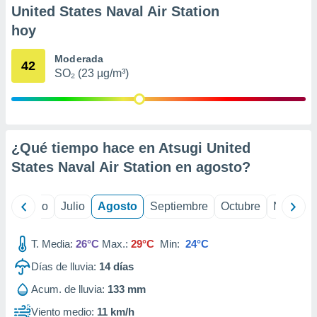
 seleccionar
United States Naval Air Station
o.
hoy
calización
precisa e
Moderada
ión mediante
42
SO₂ (23 µg/m³)
, publicidad
dos,
 publicidad
,
¿Qué tiempo hace en Atsugi United
ón de
States Naval Air Station en
agosto
?
 desarrollo
s.
yo
Junio
Julio
Agosto
Septiembre
Octubre
Noviemb
tros 1199
ios
T. Media:
26°C
Max.:
29°C
Min:
24°C
Días de lluvia:
14
días
Acum. de lluvia:
133 mm
Viento medio:
11 km/h