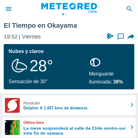
El Tiempo en Okayama
privacidad
19:52
Viernes
...
o de
eteored.cl)
borado por
Nubes y claros
es para
28°
ue la
 que se
e calidad.
Menguante
eder a este
Sensación de 30°
Iluminada:
38%
ediante las
opciones:
ookies y
Huracán
Dolphin A 1.027 kms de distancia
e forma
d digital
Última hora
ada, basada
La nieve sorprenderá al valle de Chile centro-sur
este fin de semana
mación