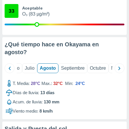
 seleccionar
o.
Aceptable
33
O₃ (83 µg/m³)
calización
precisa e
ión mediante
, publicidad
¿Qué tiempo hace en Okayama en
dos,
agosto
?
 publicidad
,
ón de
yo
Junio
Julio
Agosto
Septiembre
Octubre
Noviemb
 desarrollo
s.
T. Media:
28°C
Max.:
32°C
Min:
24°C
tros 1199
ios
Días de lluvia:
13
días
Acum. de lluvia:
130 mm
Viento medio:
8 km/h
Salida y Puesta del sol