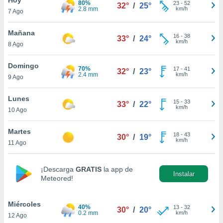
80%
23
-
52
32°
/
25°
2.8 mm
km/h
7 Ago
do en
 mismo.
sultar más
Mañana
16
-
38
33°
/
24°
 en nuestra
km/h
8 Ago
 Cookies
y
ualquier
Domingo
70%
17
-
41
32°
/
23°
2.4 mm
km/h
9 Ago
ento
 botón
ación de
Lunes
15
-
33
33°
/
22°
kies
km/h
10 Ago
 disponible
e nuestra
Martes
18
-
43
.
30°
/
19°
km/h
11 Ago
IVAMENTE,
¡Descarga
GRATIS
la app de
Instalar
Meteored!
as
 a cookies
Miércoles
 no aceptar
40%
13
-
32
30°
/
20°
0.2 mm
km/h
12 Ago
ón de