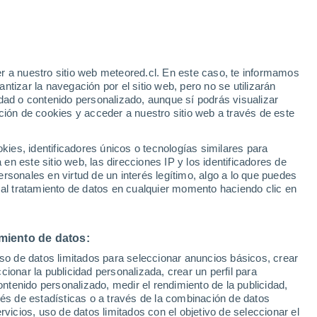
Huracán
Dolphin A 1.240 kms de distancia
e
r a nuestro sitio web meteored.cl. En este caso, te informamos
:
27%
tizar la navegación por el sitio web, pero no se utilizarán
dad o contenido personalizado, aunque sí podrás visualizar
ción de cookies y acceder a nuestro sitio web a través de este
os
es, identificadores únicos o tecnologías similares para
n este sitio web, las direcciones IP y los identificadores de
rsonales en virtud de un interés legítimo, algo a lo que puedes
Satélites
Modelos
 al tratamiento de datos en cualquier momento haciendo clic en
miento de datos:
Martes
Miércoles
Jueves
Viernes
uso de datos limitados para seleccionar anuncios básicos, crear
11 Ago
12 Ago
13 Ago
14 Ago
ccionar la publicidad personalizada, crear un perfil para
ontenido personalizado, medir el rendimiento de la publicidad,
vés de estadísticas o a través de la combinación de datos
rvicios, uso de datos limitados con el objetivo de seleccionar el
70%
80%
90%
70%