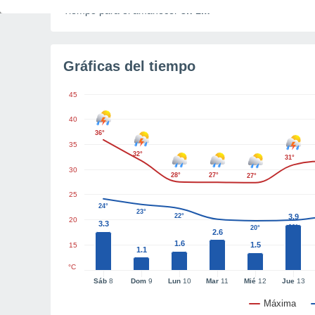
Tiempo para el amanecer
3h 1m
Gráficas del tiempo
45
40
36°
35
32°
31°
30
28°
27°
27°
25
24°
23°
22°
3.9
20
3.3
20°
20°
2.6
1.6
1.5
15
1.1
°C
Sáb
8
Dom
9
Lun
10
Mar
11
Mié
12
Jue
13
Máxima