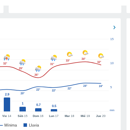
15
34°
33°
32°
10
32°
31°
29°
26°
24°
24°
5
22°
22°
22°
20°
2.9
1
0.7
0.5
mm
Vie
14
Sáb
15
Dom
16
Lun
17
Mar
18
Mié
19
Jue
20
Mínima
Lluvia