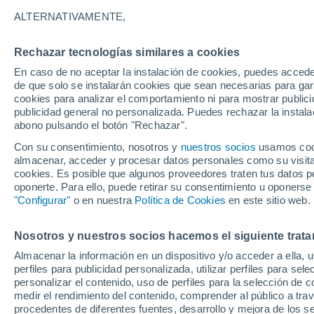
26°
ALTERNATIVAMENTE,
Rechazar tecnologías similares a cookies
Menguant
En caso de no aceptar la instalación de cookies, puedes accede
Iluminada
Sensación de 28°
de que solo se instalarán cookies que sean necesarias para garan
cookies para analizar el comportamiento ni para mostrar publici
publicidad general no personalizada. Puedes rechazar la instala
abono pulsando el botón "Rechazar".
Última hora
Aguanieve, heladas de hasta -3 °C y chubasc
Con su consentimiento, nosotros y
nuestros socios
usamos cooki
marcarán el fin de semana en la RM
almacenar, acceder y procesar datos personales como su visita e
cookies. Es posible que algunos proveedores traten tus datos pe
Tiempo 1 - 7 días
Actualidad
Mapa de nubosidad
oponerte. Para ello, puede retirar su consentimiento u oponerse
"Configurar"
o en nuestra
Política de Cookies
en este sitio web.
Nosotros y nuestros socios hacemos el siguiente trata
Mañana
Lunes
Hoy
Almacenar la información en un dispositivo y/o acceder a ella, 
9 Ago
10 Ago
8 Ago
perfiles para publicidad personalizada, utilizar perfiles para sele
personalizar el contenido, uso de perfiles para la selección de c
medir el rendimiento del contenido, comprender al público a tra
procedentes de diferentes fuentes, desarrollo y mejora de los se
70%
90%
80%