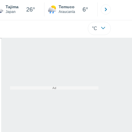
Tajima
Temuco
Osorno
26°
6°
Japan
Araucanía
Los Lagos
°C