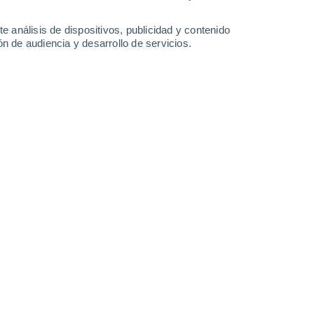
2.6 mm
1.5 mm
3.9 mm
2.9 mm
27°
/
20°
27°
/
20°
31°
/
20°
32°
/
21°
e análisis de dispositivos, publicidad y contenido
n de audiencia y desarrollo de servicios.
-
50
km/h
16
-
40
km/h
15
-
43
km/h
15
-
38
km/h
sto
Sur
0 Bajo
11
-
24 km/h
FPS:
no
Sur
0 Bajo
10
-
25 km/h
FPS:
no
Sur
0 Bajo
9
-
22 km/h
FPS:
no
Sur
2 Bajo
11
-
28 km/h
FPS:
no