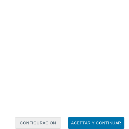
Calendario lunar
Lun
Mar
Mié
Jue
Vie
Sáb
Dom
8
9
10
11
12
13
14
15
16
17
18
19
20
21
CONFIGURACIÓN
ACEPTAR Y CONTINUAR