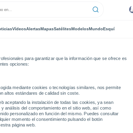
ticias
Vídeos
Alertas
Mapas
Satélites
Modelos
Mundo
Esquí
ofesionales para garantizar que la información que se ofrece es
entes opciones:
ecogida mediante cookies o tecnologías similares, nos permite
on altos estándares de calidad sin coste.
eb aceptando la instalación de todas las cookies, ya sean
 y análisis del comportamiento en el sitio web, así como
...
ntenido personalizado en función del mismo. Puedes consultar
alquier momento el consentimiento pulsando el botón
Por hora
uestra página web.
Intervalos nubosos en las
próximas horas