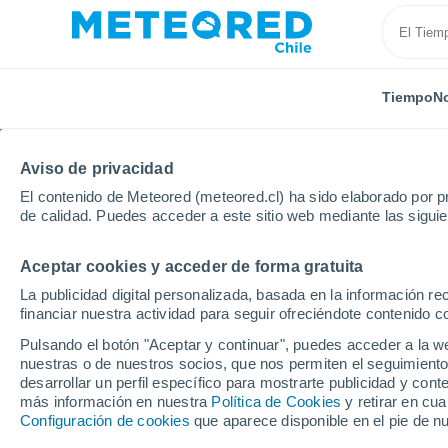
Tiempo
No
Aviso de privacidad
El contenido de Meteored (meteored.cl) ha sido elaborado por pr
de calidad. Puedes acceder a este sitio web mediante las sigui
Aceptar cookies y acceder de forma gratuita
Inicio
Japón
Tajima
La publicidad digital personalizada, basada en la información r
financiar nuestra actividad para seguir ofreciéndote contenido c
El Tiempo en Tajima
Pulsando el botón "Aceptar y continuar", puedes acceder a la w
nuestras o de nuestros socios, que nos permiten el seguimiento
01:45
Sábado
desarrollar un perfil específico para mostrarte publicidad y co
más información en nuestra
Política de Cookies
y retirar en cu
Configuración de cookies
que aparece disponible en el pie de n
Nubes y claros