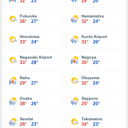
32°
23°
28°
20°
Fukuoka
Hamamatsu
36°
27°
32°
24°
Hiroshima
Kochi Airport
33°
24°
31°
26°
Nagasaki Airport
Nagoya
33°
28°
35°
25°
Naha
Okayama
29°
27°
32°
24°
Osaka
Sapporo
38°
26°
25°
20°
Sendai
Takamatsu
28°
23°
34°
23°