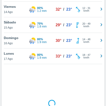
uedes
uestro sitio
Viernes
80%
12
-
31
32°
/
23°
ed.cl. En
1.2 mm
km/h
14 Ago
te
 de que
Sábado
70%
talarán
20
-
49
29°
/
23°
1.8 mm
km/h
15 Ago
e sean
para
a
Domingo
80%
14
-
48
30°
/
23°
por el sitio
1.9 mm
km/h
16 Ago
o se
cookies para
Lunes
80%
18
-
47
33°
/
23°
1.9 mm
km/h
17 Ago
nto ni para
licidad o
ado, aunque
sualizar
general no
ada. Puedes
 instalación
y acceder a
io web a
ste abono