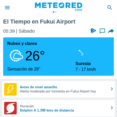
El Tiempo en Fukui Airport
privacidad
05:39
Sábado
...
o de
eteored.cl)
borado por
Nubes y claros
es para
26°
ue la
 que se
e calidad.
Sureste
eder a este
Sensación de 28°
7
17 km/h
ediante las
opciones:
ookies y
Aviso de nivel amarillo
Alerta moderada por tormenta en Fukui Airport hoy
e forma
d digital
Huracán
ada, basada
Dolphin A 1.398 kms de distancia
mación