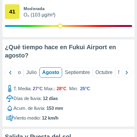
 seleccionar
o.
Moderada
41
O₃ (103 µg/m³)
calización
precisa e
ión mediante
, publicidad
¿Qué tiempo hace en Fukui Airport en
dos,
agosto
?
 publicidad
,
ón de
yo
Junio
Julio
Agosto
Septiembre
Octubre
Noviemb
 desarrollo
s.
T. Media:
27°C
Max.:
28°C
Min:
25°C
tros 1199
ios
Días de lluvia:
12
días
Acum. de lluvia:
153 mm
Viento medio:
12 km/h
Salida y Puesta del sol