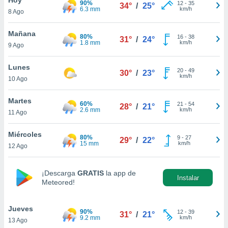
90%
12
-
35
34°
/
25°
6.3 mm
km/h
8 Ago
do en
 mismo.
sultar más
Mañana
80%
16
-
38
31°
/
24°
 en nuestra
1.8 mm
km/h
9 Ago
 Cookies
y
ualquier
Lunes
20
-
49
30°
/
23°
km/h
10 Ago
ento
 botón
ación de
Martes
60%
21
-
54
28°
/
21°
kies
2.6 mm
km/h
11 Ago
 disponible
e nuestra
Miércoles
80%
9
-
27
.
29°
/
22°
15 mm
km/h
12 Ago
IVAMENTE,
¡Descarga
GRATIS
la app de
Instalar
Meteored!
as
 a cookies
Jueves
 no aceptar
90%
12
-
39
31°
/
21°
9.2 mm
km/h
13 Ago
ón de