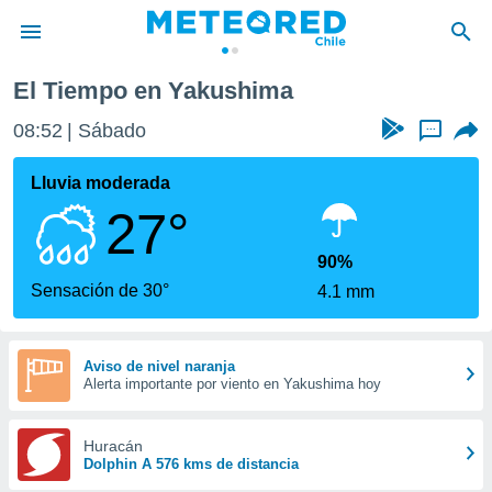
El Tiempo en Yakushima
privacidad
08:52
Sábado
...
o de
eteored.cl)
borado por
Lluvia moderada
es para
27°
ue la
 que se
e calidad.
90%
eder a este
Sensación de 30°
4.1 mm
ediante las
opciones:
ookies y
Aviso de nivel naranja
Alerta importante por viento en Yakushima hoy
e forma
d digital
Huracán
ada, basada
Dolphin A 576 kms de distancia
mación