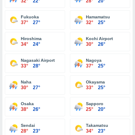
32°
22°
28°
20°
Fukuoka
Hamamatsu
37°
27°
32°
25°
Hiroshima
Kochi Airport
34°
24°
30°
26°
Nagasaki Airport
Nagoya
33°
28°
37°
25°
Naha
Okayama
30°
27°
33°
25°
Osaka
Sapporo
38°
26°
25°
20°
Sendai
Takamatsu
28°
23°
34°
23°