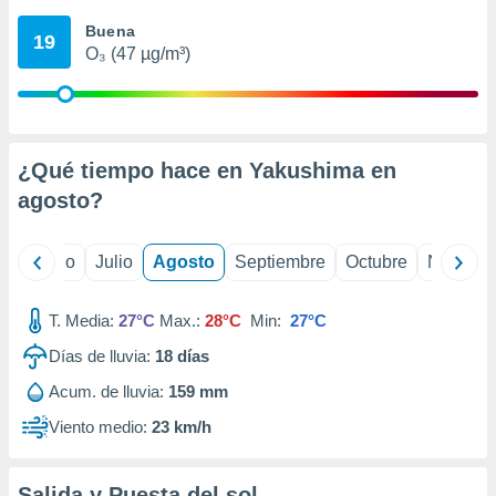
 seleccionar
o.
Buena
19
O₃ (47 µg/m³)
calización
precisa e
ión mediante
, publicidad
¿Qué tiempo hace en Yakushima en
dos,
agosto
?
 publicidad
,
ón de
yo
Junio
Julio
Agosto
Septiembre
Octubre
Noviemb
 desarrollo
s.
T. Media:
27°C
Max.:
28°C
Min:
27°C
tros 1199
ios
Días de lluvia:
18
días
Acum. de lluvia:
159 mm
Viento medio:
23 km/h
Salida y Puesta del sol