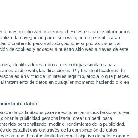
r a nuestro sitio web meteored.cl. En este caso, te informamos
/h
tizar la navegación por el sitio web, pero no se utilizarán
dad o contenido personalizado, aunque sí podrás visualizar
ción de cookies y acceder a nuestro sitio web a través de este
es, identificadores únicos o tecnologías similares para
n este sitio web, las direcciones IP y los identificadores de
rsonales en virtud de un interés legítimo, algo a lo que puedes
Satélites
Modelos
 al tratamiento de datos en cualquier momento haciendo clic en
miento de datos:
iércoles
Jueves
Viernes
Sábado
uso de datos limitados para seleccionar anuncios básicos, crear
12 Ago
13 Ago
14 Ago
15 Ago
ccionar la publicidad personalizada, crear un perfil para
ontenido personalizado, medir el rendimiento de la publicidad,
vés de estadísticas o a través de la combinación de datos
rvicios, uso de datos limitados con el objetivo de seleccionar el