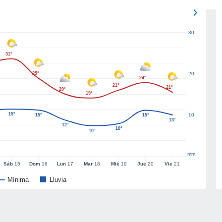
30
31°
25°
20
24°
21°
21°
20°
19°
15°
10
15°
15°
13°
12°
10°
10°
mm
Sáb
15
Dom
16
Lun
17
Mar
18
Mié
19
Jue
20
Vie
21
Mínima
Lluvia