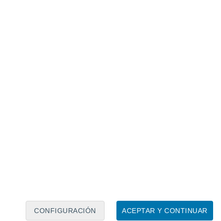
Calendario lunar
Lun
Mar
Mié
Jue
Vie
Sáb
Dom
9
10
11
12
13
14
15
16
17
18
19
20
21
22
CONFIGURACIÓN
ACEPTAR Y CONTINUAR