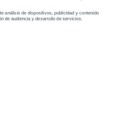
21°
/
9°
25°
/
10°
29°
/
14°
31°
/
15°
e análisis de dispositivos, publicidad y contenido
n de audiencia y desarrollo de servicios.
-
22
km/h
13
-
28
km/h
14
-
30
km/h
12
-
32
km/h
9 de agosto
Sureste
1 Bajo
13
-
25 km/h
FPS:
no
Sureste
2 Bajo
13
-
26 km/h
FPS:
no
Sureste
3 Medio
14
-
28 km/h
FPS:
6-10
Sureste
4 Medio
16
-
32 km/h
FPS:
6-10