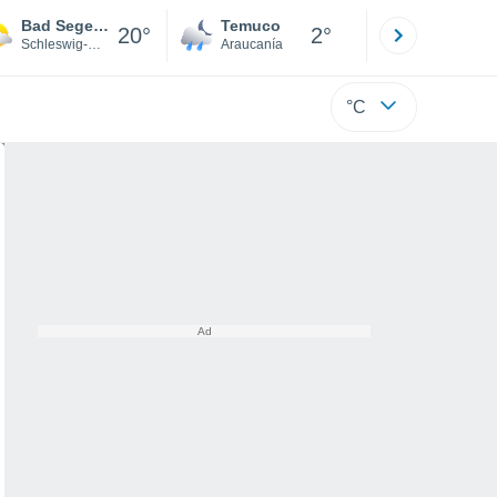
Bad Segeberg
Temuco
Osorno
20°
2°
Schleswig-Holstein
Araucanía
Los Lagos
°C