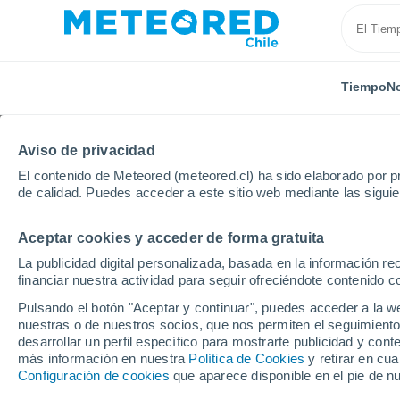
Tiempo
No
Aviso de privacidad
El contenido de Meteored (meteored.cl) ha sido elaborado por pr
de calidad. Puedes acceder a este sitio web mediante las sigui
Aceptar cookies y acceder de forma gratuita
Inicio
Alemania
Schleswig-Holstein
Bad Segebe
La publicidad digital personalizada, basada en la información r
financiar nuestra actividad para seguir ofreciéndote contenido c
El Tiempo en Bad Sege
Pulsando el botón "Aceptar y continuar", puedes acceder a la w
nuestras o de nuestros socios, que nos permiten el seguimiento
09:23
Domingo
desarrollar un perfil específico para mostrarte publicidad y co
más información en nuestra
Política de Cookies
y retirar en cu
Configuración de cookies
que aparece disponible en el pie de n
Nubes y claros