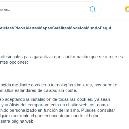
ticias
Vídeos
Alertas
Mapas
Satélites
Modelos
Mundo
Esquí
ofesionales para garantizar que la información que se ofrece es
entes opciones:
rg
ecogida mediante cookies o tecnologías similares, nos permite
on altos estándares de calidad sin coste.
berg
eb aceptando la instalación de todas las cookies, ya sean
 y análisis del comportamiento en el sitio web, así como
...
ntenido personalizado en función del mismo. Puedes consultar
alquier momento el consentimiento pulsando el botón
Por hora
uestra página web.
Intervalos nubosos en las
próximas horas