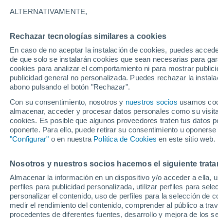
18°
ALTERNATIVAMENTE,
Rechazar tecnologías similares a cookies
Sureste
En caso de no aceptar la instalación de cookies, puedes accede
Sensación de 18°
13
-
25 km
de que solo se instalarán cookies que sean necesarias para garan
cookies para analizar el comportamiento ni para mostrar publici
publicidad general no personalizada. Puedes rechazar la instala
abono pulsando el botón "Rechazar".
Última hora
Heladas iniciales darán paso a un ciclón que
Con su consentimiento, nosotros y
nuestros socios
usamos cooki
promete lluvia en la zona central
almacenar, acceder y procesar datos personales como su visita e
cookies. Es posible que algunos proveedores traten tus datos pe
Tiempo 1 - 7 días
Actualidad
Mapa de nubosidad
oponerte. Para ello, puede retirar su consentimiento u oponerse
"Configurar"
o en nuestra
Política de Cookies
en este sitio web.
Nosotros y nuestros socios hacemos el siguiente trata
Mañana
Martes
M
Hoy
Almacenar la información en un dispositivo y/o acceder a ella, 
10 Ago
11 Ago
9 Ago
perfiles para publicidad personalizada, utilizar perfiles para sele
personalizar el contenido, uso de perfiles para la selección de c
medir el rendimiento del contenido, comprender al público a tra
procedentes de diferentes fuentes, desarrollo y mejora de los se
80%