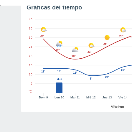
Gráficas del tiempo
40
35
29°
29°
30
25°
25
22°
21°
20
18°
15
14°
13°
13°
12°
10
10°
4.3
9°
5
°C
Dom
9
Lun
10
Mar
11
Mié
12
Jue
13
Vie
14
Máxima