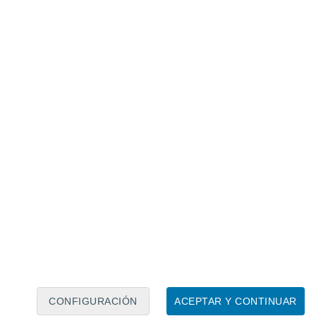
Calendario lunar
Lun
Mar
Mié
Jue
Vie
Sáb
Dom
8
9
10
11
12
13
14
15
16
CONFIGURACIÓN
ACEPTAR Y CONTINUAR