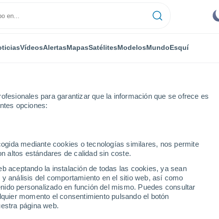
ticias
Vídeos
Alertas
Mapas
Satélites
Modelos
Mundo
Esquí
ofesionales para garantizar que la información que se ofrece es
entes opciones:
ecogida mediante cookies o tecnologías similares, nos permite
on altos estándares de calidad sin coste.
eb aceptando la instalación de todas las cookies, ya sean
 y análisis del comportamiento en el sitio web, así como
...
ntenido personalizado en función del mismo. Puedes consultar
alquier momento el consentimiento pulsando el botón
Por hora
uestra página web.
Cielos despejados en las
próximas horas