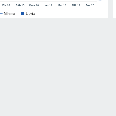
mm
Vie
14
Sáb
15
Dom
16
Lun
17
Mar
18
Mié
19
Jue
20
Mínima
Lluvia