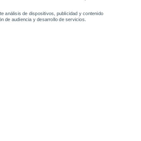
19°
/
13°
19°
/
11°
22°
/
14°
26°
/
16°
e análisis de dispositivos, publicidad y contenido
n de audiencia y desarrollo de servicios.
-
45
km/h
13
-
27
km/h
14
-
25
km/h
9
-
20
km/h
gosto
o
Oeste
0 Bajo
9
-
15 km/h
FPS:
no
o
Oeste
0 Bajo
9
-
14 km/h
FPS:
no
o
Oeste
0 Bajo
10
-
16 km/h
FPS:
no
Oeste
0 Bajo
9
-
15 km/h
FPS:
no