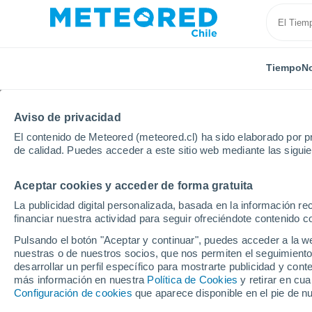
Tiempo
No
Aviso de privacidad
El contenido de Meteored (meteored.cl) ha sido elaborado por pr
de calidad. Puedes acceder a este sitio web mediante las sigui
Aceptar cookies y acceder de forma gratuita
Inicio
Alemania
Schleswig-Holstein
Grömitz
La publicidad digital personalizada, basada en la información r
financiar nuestra actividad para seguir ofreciéndote contenido c
El Tiempo en Grömitz
Pulsando el botón "Aceptar y continuar", puedes acceder a la w
nuestras o de nuestros socios, que nos permiten el seguimiento
00:40
Sábado
desarrollar un perfil específico para mostrarte publicidad y co
más información en nuestra
Política de Cookies
y retirar en cu
Configuración de cookies
que aparece disponible en el pie de n
Cielo despejado