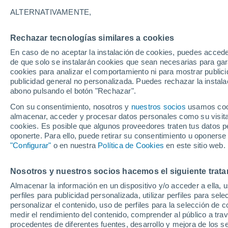
14°
ALTERNATIVAMENTE,
Rechazar tecnologías similares a cookies
Menguant
En caso de no aceptar la instalación de cookies, puedes accede
Iluminada
Sensación de 14°
de que solo se instalarán cookies que sean necesarias para garan
cookies para analizar el comportamiento ni para mostrar publici
publicidad general no personalizada. Puedes rechazar la instala
abono pulsando el botón "Rechazar".
Última hora
Aguanieve, heladas de hasta -3 °C y chubasc
Con su consentimiento, nosotros y
nuestros socios
usamos cooki
marcarán el fin de semana en la RM
almacenar, acceder y procesar datos personales como su visita e
cookies. Es posible que algunos proveedores traten tus datos pe
Tiempo 1 - 7 días
Actualidad
Mapa de temperatura
oponerte. Para ello, puede retirar su consentimiento u oponerse
"Configurar"
o en nuestra
Política de Cookies
en este sitio web.
Nosotros y nuestros socios hacemos el siguiente trata
Mañana
Lunes
Hoy
Almacenar la información en un dispositivo y/o acceder a ella, 
9 Ago
10 Ago
8 Ago
perfiles para publicidad personalizada, utilizar perfiles para sele
personalizar el contenido, uso de perfiles para la selección de c
medir el rendimiento del contenido, comprender al público a tra
procedentes de diferentes fuentes, desarrollo y mejora de los se
70%