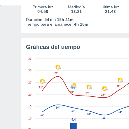
Primera luz
Mediodía
Última luz
04:58
13:21
21:43
Duración del día
15h 21m
Tiempo para el amanecer
4h 18m
Gráficas del tiempo
35
30
28°
25
22°
22°
20°
19°
20
19°
15
16°
14°
14°
13°
13°
11°
10
4.4