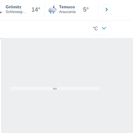
Grömitz
Temuco
Osorno
14°
5°
Schleswig-Holstein
Araucanía
Los Lagos
°C