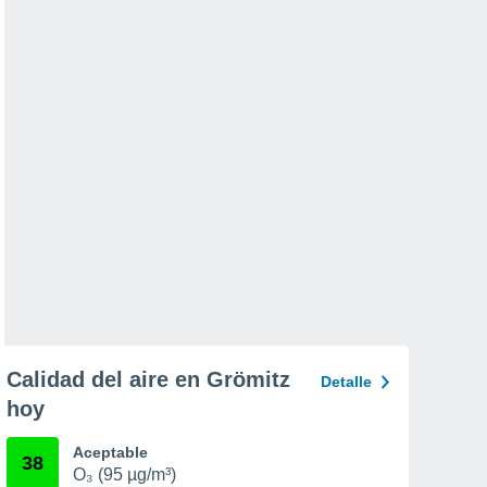
Calidad del aire en Grömitz
Detalle
hoy
Aceptable
38
O₃ (95 µg/m³)