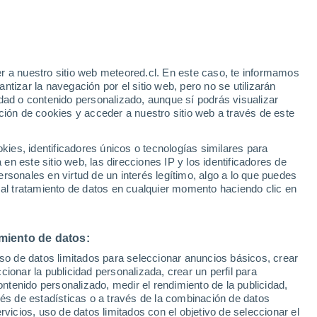
e
r a nuestro sitio web meteored.cl. En este caso, te informamos
:
24%
tizar la navegación por el sitio web, pero no se utilizarán
dad o contenido personalizado, aunque sí podrás visualizar
ción de cookies y acceder a nuestro sitio web a través de este
os
es, identificadores únicos o tecnologías similares para
n este sitio web, las direcciones IP y los identificadores de
rsonales en virtud de un interés legítimo, algo a lo que puedes
Satélites
Modelos
 al tratamiento de datos en cualquier momento haciendo clic en
miento de datos:
Martes
Miércoles
Jueves
Viernes
uso de datos limitados para seleccionar anuncios básicos, crear
11 Ago
12 Ago
13 Ago
14 Ago
ccionar la publicidad personalizada, crear un perfil para
ontenido personalizado, medir el rendimiento de la publicidad,
vés de estadísticas o a través de la combinación de datos
rvicios, uso de datos limitados con el objetivo de seleccionar el