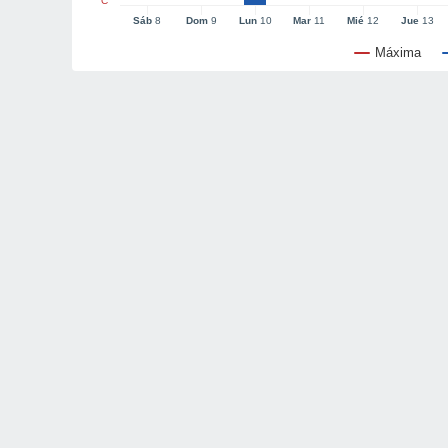
°C
Sáb
8
Dom
9
Lun
10
Mar
11
Mié
12
Jue
13
Máxima