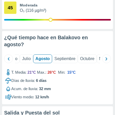
 seleccionar
Moderada
o.
45
O₃ (116 µg/m³)
calización
precisa e
ión mediante
, publicidad
¿Qué tiempo hace en Balakovo en
dos,
agosto
?
 publicidad
,
ón de
yo
Junio
Julio
Agosto
Septiembre
Octubre
Noviemb
 desarrollo
s.
T. Media:
21°C
Max.:
26°C
Min:
15°C
tros 1199
ios
Días de lluvia:
6
días
Acum. de lluvia:
32 mm
Viento medio:
12 km/h
Salida y Puesta del sol