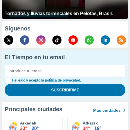
Tornados y lluvias torrenciales en Pelotas, Brasil.
Síguenos
El Tiempo en tu email
He leído y acepto la política de privacidad.
Principales ciudades
Más ciudades
Arkadak
Atkarsk
33°
20°
34°
19°