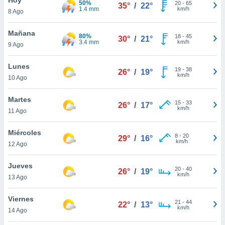
50%
20
-
65
35°
/
22°
1.4 mm
km/h
8 Ago
do en
 mismo.
sultar más
Mañana
80%
18
-
45
30°
/
21°
 en nuestra
3.4 mm
km/h
9 Ago
 Cookies
y
ualquier
Lunes
19
-
38
26°
/
19°
km/h
10 Ago
ento
 botón
ación de
Martes
15
-
33
26°
/
17°
kies
km/h
11 Ago
 disponible
e nuestra
Miércoles
8
-
20
.
29°
/
16°
km/h
12 Ago
IVAMENTE,
Jueves
20
-
40
26°
/
19°
km/h
13 Ago
as
 a cookies
Viernes
21
-
44
22°
/
13°
km/h
 no aceptar
14 Ago
ón de