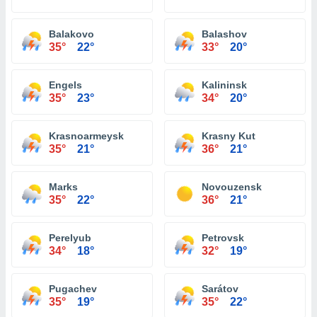
Balakovo
Balashov
35°
22°
33°
20°
Engels
Kalininsk
35°
23°
34°
20°
Krasnoarmeysk
Krasny Kut
35°
21°
36°
21°
Marks
Novouzensk
35°
22°
36°
21°
Perelyub
Petrovsk
34°
18°
32°
19°
Pugachev
Sarátov
35°
19°
35°
22°