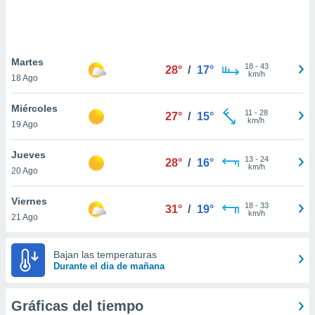
 botón
.
nto,
Martes
18
-
43
28°
/
17°
km/h
18 Ago
cios
kies,
Miércoles
ores únicos
11
-
28
27°
/
15°
km/h
19 Ago
as similares
nar,
rocesar
Jueves
13
-
24
28°
/
16°
onales como
km/h
20 Ago
 este sitio
recciones IP
Viernes
ficadores de
18
-
33
31°
/
19°
km/h
21 Ago
 posible
s
 traten tus
Bajan las temperaturas
nales en
Durante el dia de mañana
 interés
go a lo que
nerte. Para
Gráficas del tiempo
retirar su