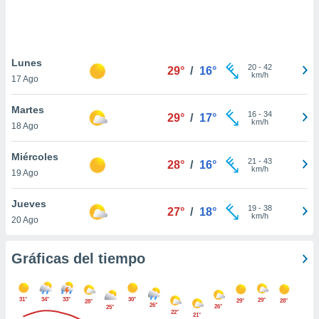
 botón
.
nto,
Lunes
20
-
42
29°
/
16°
km/h
17 Ago
cios
kies,
Martes
ores únicos
16
-
34
29°
/
17°
km/h
18 Ago
as similares
nar,
rocesar
Miércoles
21
-
43
28°
/
16°
onales como
km/h
19 Ago
 este sitio
recciones IP
Jueves
ficadores de
19
-
38
27°
/
18°
km/h
20 Ago
 posible
s
 traten tus
Gráficas del tiempo
nales en
 interés
go a lo que
31°
34°
33°
30°
29°
nerte. Para
29°
28°
28°
26°
26°
25°
22°
retirar su
21°