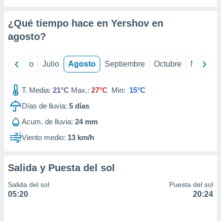
 seleccionar
o.
¿Qué tiempo hace en Yershov en
calización
precisa e
agosto
?
ión mediante
, publicidad
yo
Junio
Julio
Agosto
Septiembre
Octubre
Noviemb
dos,
T. Media:
21°C
Max.:
27°C
Min:
15°C
 publicidad
,
Días de lluvia:
5
días
ón de
 desarrollo
Acum. de lluvia:
24 mm
s.
Viento medio:
13 km/h
tros 1199
ios
Salida y Puesta del sol
Salida del sol
Puesta del sol
05:20
20:24