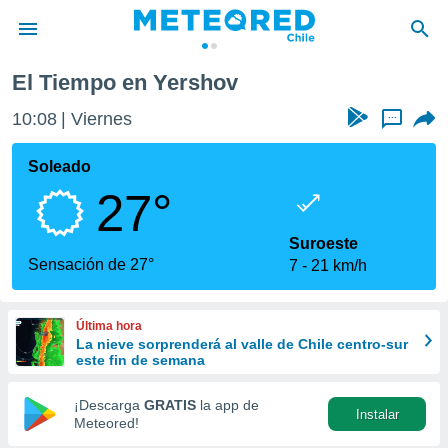
El Tiempo en Yershov
privacidad
10:08
Viernes
...
o de
eteored.cl)
borado por
Soleado
es para
27°
ue la
 que se
e calidad.
Suroeste
eder a este
Sensación de 27°
7
21 km/h
ediante las
opciones:
Última hora
ookies y
La nieve sorprenderá al valle de Chile centro-sur
e forma
este fin de semana
d digital
¡Descarga
GRATIS
la app de
Instalar
ada, basada
Meteored!
mación