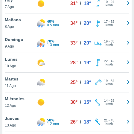
10
-
24
31°
/
18°
km/h
7 Ago
do en
 mismo.
sultar más
Mañana
40%
17
-
52
34°
/
20°
 en nuestra
0.5 mm
km/h
8 Ago
 Cookies
y
ualquier
Domingo
70%
19
-
63
33°
/
20°
1.3 mm
km/h
9 Ago
ento
 botón
ación de
Lunes
22
-
42
28°
/
19°
kies
km/h
10 Ago
 disponible
e nuestra
Martes
19
-
34
.
25°
/
18°
km/h
11 Ago
IVAMENTE,
Miércoles
14
-
28
30°
/
15°
km/h
12 Ago
as
 a cookies
Jueves
50%
21
-
43
26°
/
18°
1.2 mm
km/h
 no aceptar
13 Ago
ón de