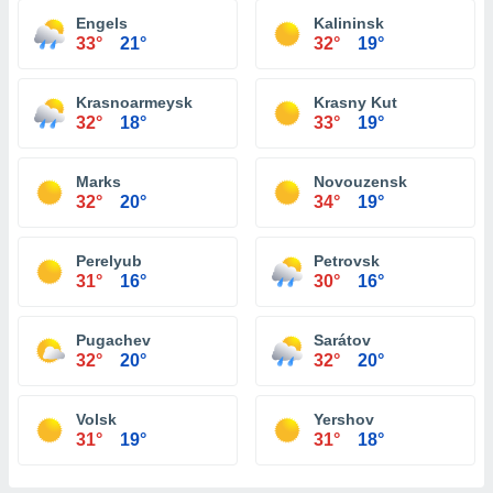
Engels
Kalininsk
33°
21°
32°
19°
Krasnoarmeysk
Krasny Kut
32°
18°
33°
19°
Marks
Novouzensk
32°
20°
34°
19°
Perelyub
Petrovsk
31°
16°
30°
16°
Pugachev
Sarátov
32°
20°
32°
20°
Volsk
Yershov
31°
19°
31°
18°