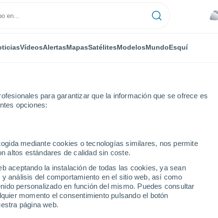
ticias
Vídeos
Alertas
Mapas
Satélites
Modelos
Mundo
Esquí
ofesionales para garantizar que la información que se ofrece es
entes opciones:
Próxima semana
ecogida mediante cookies o tecnologías similares, nos permite
on altos estándares de calidad sin coste.
tle próxima semana
eb aceptando la instalación de todas las cookies, ya sean
 y análisis del comportamiento en el sitio web, así como
...
ntenido personalizado en función del mismo. Puedes consultar
alquier momento el consentimiento pulsando el botón
Por hora
uestra página web.
Lluvias débiles en las próximas
horas