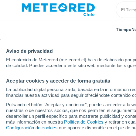
Tiempo
No
Aviso de privacidad
El contenido de Meteored (meteored.cl) ha sido elaborado por pr
de calidad. Puedes acceder a este sitio web mediante las sigui
Aceptar cookies y acceder de forma gratuita
Inicio
Reino Unido
Irlanda del Norte
Ballycastle
La publicidad digital personalizada, basada en la información r
financiar nuestra actividad para seguir ofreciéndote contenido c
El Tiempo en Ballycas
Pulsando el botón "Aceptar y continuar", puedes acceder a la w
nuestras o de nuestros socios, que nos permiten el seguimiento
03:33
Jueves
desarrollar un perfil específico para mostrarte publicidad y co
más información en nuestra
Política de Cookies
y retirar en cu
Configuración de cookies
que aparece disponible en el pie de n
Cubierto