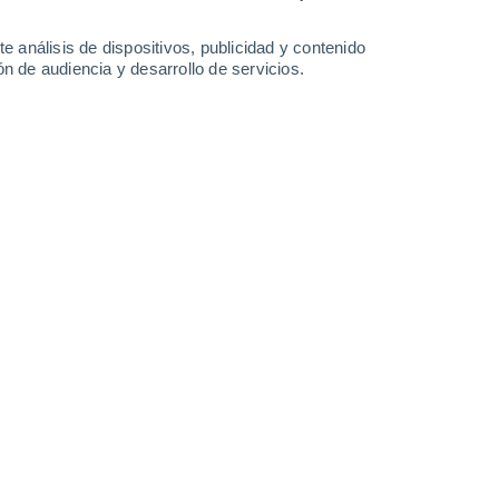
3.1 mm
2.5 mm
1.4 mm
0.6 mm
19°
/
11°
18°
/
14°
17°
/
14°
19°
/
14°
e análisis de dispositivos, publicidad y contenido
n de audiencia y desarrollo de servicios.
-
44
km/h
23
-
38
km/h
24
-
42
km/h
22
-
37
km/h
do
Suroeste
0 Bajo
°
13
-
23 km/h
FPS:
no
s
Suroeste
0 Bajo
°
19
-
27 km/h
FPS:
no
nuboso
Suroeste
0 Bajo
°
20
-
33 km/h
FPS:
no
nuboso
Suroeste
1 Bajo
°
17
-
35 km/h
FPS:
no