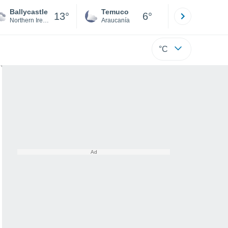
Ballycastle
Temuco
Osorno
13°
6°
Northern Ireland
Araucanía
Los Lagos
°C