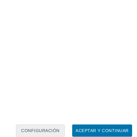
Calendario lunar
Lun
Mar
Mié
Jue
Vie
Sáb
Dom
6
7
8
9
10
11
12
13
14
15
16
17
18
19
CONFIGURACIÓN
ACEPTAR Y CONTINUAR