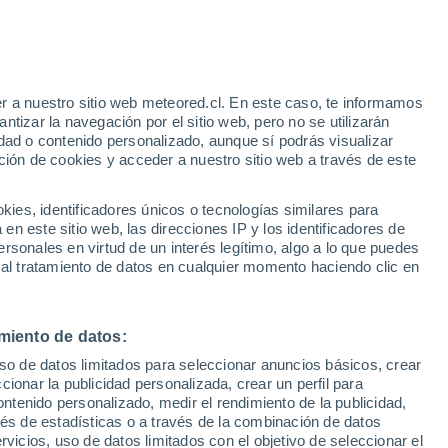
Aviso de nivel amarillo
Alerta moderada por fenómenos
costeros en Ballycastle hoy
r a nuestro sitio web meteored.cl. En este caso, te informamos
/h
tizar la navegación por el sitio web, pero no se utilizarán
dad o contenido personalizado, aunque sí podrás visualizar
ción de cookies y acceder a nuestro sitio web a través de este
es, identificadores únicos o tecnologías similares para
na
n este sitio web, las direcciones IP y los identificadores de
rsonales en virtud de un interés legítimo, algo a lo que puedes
ites
Modelos
 al tratamiento de datos en cualquier momento haciendo clic en
miento de datos:
omingo
Lunes
Martes
Miércoles
uso de datos limitados para seleccionar anuncios básicos, crear
16 Ago
17 Ago
18 Ago
19 Ago
ccionar la publicidad personalizada, crear un perfil para
ontenido personalizado, medir el rendimiento de la publicidad,
vés de estadísticas o a través de la combinación de datos
rvicios, uso de datos limitados con el objetivo de seleccionar el
80%
80%
70%
70%