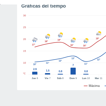
Gráficas del tiempo
30
25
19°
20
19°
18°
17°
16°
16°
15
13°
12°
12°
10
11°
11°
10°
7
2.9
1.5
0.8
0.8
°C
Jue
6
Vie
7
Sáb
8
Dom
9
Lun
10
Mar
11
Máxima