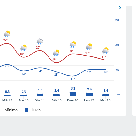
60
22°
40
20°
19°
18°
18°
17°
16°
15°
20
14°
14°
14°
13°
13°
11°
3.1
2.5
1.8
1.4
1.4
0.8
0.6
mm
Mié
12
Jue
13
Vie
14
Sáb
15
Dom
16
Lun
17
Mar
18
Mínima
Lluvia