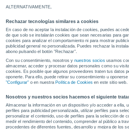
13°
ALTERNATIVAMENTE,
Rechazar tecnologías similares a cookies
Noroeste
En caso de no aceptar la instalación de cookies, puedes accede
Sensación de 13°
23
-
40 km
de que solo se instalarán cookies que sean necesarias para garan
cookies para analizar el comportamiento ni para mostrar publici
publicidad general no personalizada. Puedes rechazar la instala
abono pulsando el botón "Rechazar".
Predicción
ECMWF actualiza su pronóstico para Chile:
Con su consentimiento, nosotros y
nuestros socios
usamos cooki
agosto, septiembre y octubre mantendrían u
almacenar, acceder y procesar datos personales como su visita e
señal favorable para las lluvias
cookies. Es posible que algunos proveedores traten tus datos pe
Tiempo 1 - 7 días
Actualidad
Mapa de lluvia
Satél
oponerte. Para ello, puede retirar su consentimiento u oponerse
"Configurar"
o en nuestra
Política de Cookies
en este sitio web.
Nosotros y nuestros socios hacemos el siguiente trata
Viernes
Sábado
D
Jueves
Almacenar la información en un dispositivo y/o acceder a ella, 
14 Ago
15 Ago
13 Ago
perfiles para publicidad personalizada, utilizar perfiles para sele
personalizar el contenido, uso de perfiles para la selección de c
medir el rendimiento del contenido, comprender al público a tra
procedentes de diferentes fuentes, desarrollo y mejora de los se
70%
70%
70%