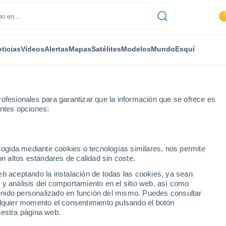
ticias
Vídeos
Alertas
Mapas
Satélites
Modelos
Mundo
Esquí
ofesionales para garantizar que la información que se ofrece es
entes opciones:
ecogida mediante cookies o tecnologías similares, nos permite
on altos estándares de calidad sin coste.
eb aceptando la instalación de todas las cookies, ya sean
 y análisis del comportamiento en el sitio web, así como
...
ntenido personalizado en función del mismo. Puedes consultar
alquier momento el consentimiento pulsando el botón
Por hora
uestra página web.
Intervalos nubosos en las
próximas horas