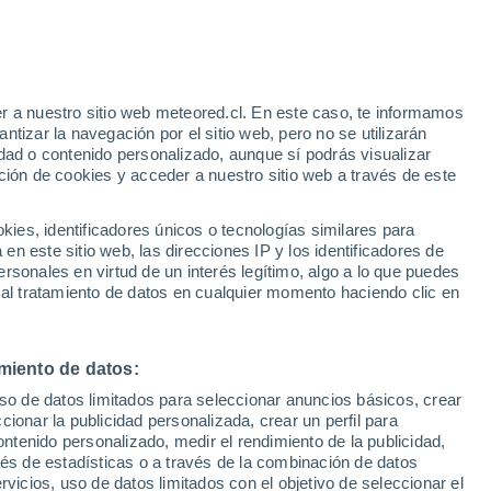
Aviso de nivel naranja
Alerta importante por altas
temperaturas en Balocco hoy
r a nuestro sitio web meteored.cl. En este caso, te informamos
h
tizar la navegación por el sitio web, pero no se utilizarán
dad o contenido personalizado, aunque sí podrás visualizar
ción de cookies y acceder a nuestro sitio web a través de este
sur
es, identificadores únicos o tecnologías similares para
n este sitio web, las direcciones IP y los identificadores de
rsonales en virtud de un interés legítimo, algo a lo que puedes
Satélites
Modelos
 al tratamiento de datos en cualquier momento haciendo clic en
miento de datos:
omingo
Lunes
Martes
Miércoles
uso de datos limitados para seleccionar anuncios básicos, crear
9 Ago
10 Ago
11 Ago
12 Ago
ccionar la publicidad personalizada, crear un perfil para
ontenido personalizado, medir el rendimiento de la publicidad,
vés de estadísticas o a través de la combinación de datos
rvicios, uso de datos limitados con el objetivo de seleccionar el
70%
40%