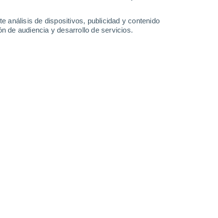
1 mm
0.3 mm
32°
/
23°
33°
/
22°
36°
/
20°
36°
/
22°
e análisis de dispositivos, publicidad y contenido
n de audiencia y desarrollo de servicios.
-
23
km/h
9
-
29
km/h
7
-
21
km/h
6
-
22
km/h
gosto
Sur
3 Medio
°
6
-
20 km/h
FPS:
6-10
Sur
2 Bajo
°
3
-
16 km/h
FPS:
no
Este
1 Bajo
°
0
-
12 km/h
FPS:
no
Noreste
0 Bajo
°
2
-
7 km/h
FPS:
no