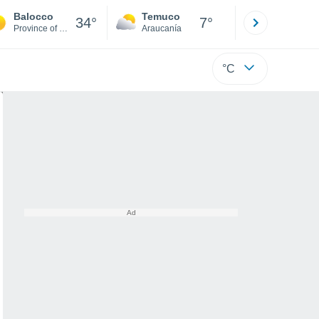
Balocco
Temuco
Osorno
34°
7°
Province of Vercelli
Araucanía
Los Lagos
°C