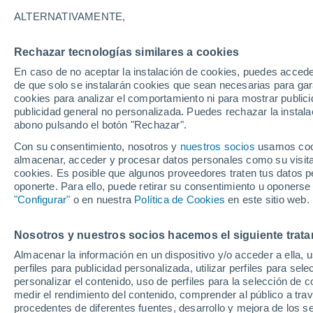
35°
ALTERNATIVAMENTE,
Rechazar tecnologías similares a cookies
Sur
En caso de no aceptar la instalación de cookies, puedes accede
Sensación de 35°
3
-
16 km/
de que solo se instalarán cookies que sean necesarias para garan
cookies para analizar el comportamiento ni para mostrar publici
publicidad general no personalizada. Puedes rechazar la instala
abono pulsando el botón "Rechazar".
Última hora
La nieve sorprenderá al valle de Chile centro-
Con su consentimiento, nosotros y
nuestros socios
usamos cooki
este fin de semana
almacenar, acceder y procesar datos personales como su visita e
cookies. Es posible que algunos proveedores traten tus datos pe
Tiempo 1 - 7 días
Actualidad
Mapa de nubosidad
oponerte. Para ello, puede retirar su consentimiento u oponerse
"Configurar"
o en nuestra
Política de Cookies
en este sitio web.
Nosotros y nuestros socios hacemos el siguiente trata
Mañana
Sábado
D
Hoy
Almacenar la información en un dispositivo y/o acceder a ella, 
7 Ago
8 Ago
6 Ago
perfiles para publicidad personalizada, utilizar perfiles para sele
personalizar el contenido, uso de perfiles para la selección de c
medir el rendimiento del contenido, comprender al público a tra
procedentes de diferentes fuentes, desarrollo y mejora de los se
70%
50%