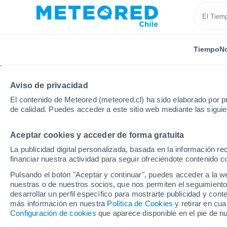
Tiempo
No
Aviso de privacidad
El contenido de Meteored (meteored.cl) ha sido elaborado por pr
de calidad. Puedes acceder a este sitio web mediante las sigui
Aceptar cookies y acceder de forma gratuita
Inicio
Italia
Provincia de Vercelli
Balocco
La publicidad digital personalizada, basada en la información r
financiar nuestra actividad para seguir ofreciéndote contenido c
El Tiempo en Balocco
Pulsando el botón "Aceptar y continuar", puedes acceder a la w
nuestras o de nuestros socios, que nos permiten el seguimiento
18:28
Jueves
desarrollar un perfil específico para mostrarte publicidad y co
más información en nuestra
Política de Cookies
y retirar en cu
Configuración de cookies
que aparece disponible en el pie de n
Soleado