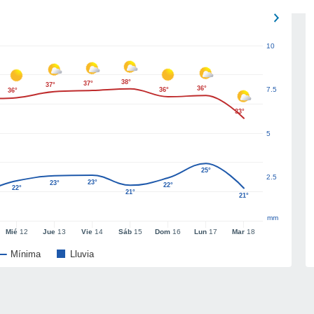
10
38°
37°
37°
36°
7.5
36°
36°
33°
5
25°
2.5
23°
23°
22°
22°
21°
21°
mm
Mié
12
Jue
13
Vie
14
Sáb
15
Dom
16
Lun
17
Mar
18
Mínima
Lluvia