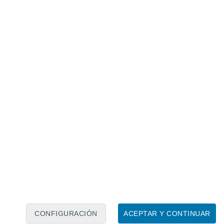
Calendario lunar
Lun
Mar
Mié
Jue
Vie
Sáb
Dom
6
7
8
9
10
11
12
13
14
15
16
17
18
19
CONFIGURACIÓN
ACEPTAR Y CONTINUAR