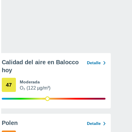
Calidad del aire en Balocco
Detalle
hoy
Moderada
47
O₃ (122 µg/m³)
Polen
Detalle