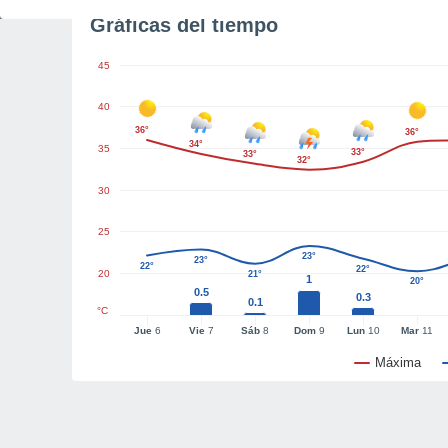
Gráficas del tiempo
45
40
36°
36°
34°
35
33°
33°
32°
30
25
23°
23°
22°
22°
20
21°
1
20°
0.5
0.3
0.1
°C
Jue
6
Vie
7
Sáb
8
Dom
9
Lun
10
Mar
11
Máxima