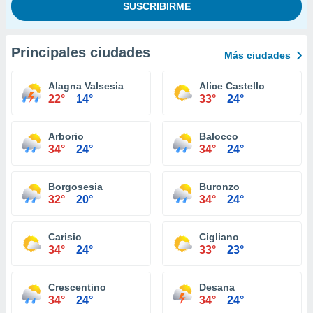
Principales ciudades
Más ciudades
Alagna Valsesia
Alice Castello
22°
14°
33°
24°
Arborio
Balocco
34°
24°
34°
24°
Borgosesia
Buronzo
32°
20°
34°
24°
Carisio
Cigliano
34°
24°
33°
23°
Crescentino
Desana
34°
24°
34°
24°