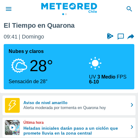
El Tiempo en Quarona
privacidad
09:41
Domingo
...
o de
eteored.cl)
borado por
Nubes y claros
es para
28°
ue la
 que se
e calidad.
UV
3 Medio
FPS
eder a este
Sensación de 28°
6-10
ediante las
opciones:
ookies y
Aviso de nivel amarillo
Alerta moderada por tormenta en Quarona hoy
e forma
d digital
Última hora
ada, basada
Heladas iniciales darán paso a un ciclón que
promete lluvia en la zona central
mación