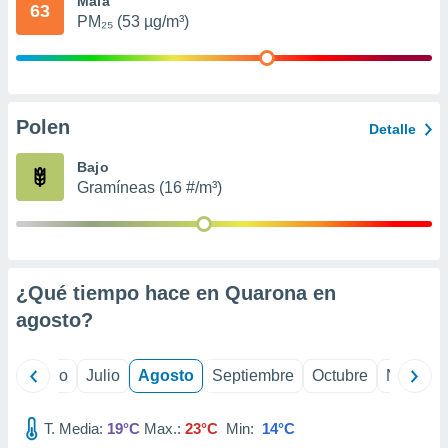
Mala
 seleccionar
63
o.
PM₂₅ (53 µg/m³)
calización
precisa e
ión mediante
Polen
, publicidad
Detalle
dos,
Bajo
 publicidad
Gramíneas (16 #/m³)
,
ón de
 desarrollo
s.
¿Qué tiempo hace en Quarona en
tros 1199
ios
agosto
?
yo
Junio
Julio
Agosto
Septiembre
Octubre
Noviemb
T. Media:
19°C
Max.:
23°C
Min:
14°C