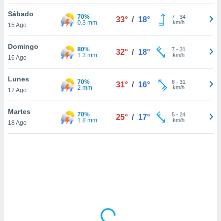
uedes
uestro sitio
Sábado
70%
7
-
34
33°
/
18°
ed.cl. En
0.3 mm
km/h
15 Ago
te
 de que
Domingo
80%
talarán
7
-
31
32°
/
18°
1.3 mm
km/h
16 Ago
e sean
para
a
Lunes
70%
8
-
31
31°
/
16°
por el sitio
2 mm
km/h
17 Ago
o se
cookies para
Martes
70%
5
-
24
25°
/
17°
1.8 mm
km/h
18 Ago
nto ni para
licidad o
ado, aunque
sualizar
general no
ada. Puedes
 instalación
y acceder a
io web a
ste abono