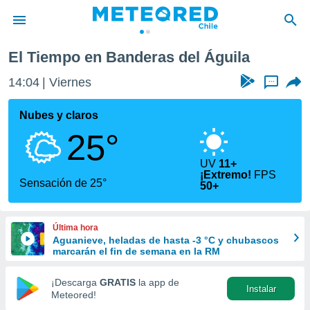
El Tiempo en Banderas del Águila
privacidad
14:04
Viernes
...
o de
eteored.cl)
borado por
Nubes y claros
es para
25°
ue la
 que se
e calidad.
UV
11+
¡Extremo!
FPS
eder a este
Sensación de 25°
50+
ediante las
opciones:
Última hora
ookies y
Aguanieve, heladas de hasta -3 °C y chubascos
e forma
marcarán el fin de semana en la RM
d digital
¡Descarga
GRATIS
la app de
ada, basada
Instalar
Meteored!
mación