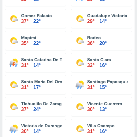
Gomez Palacio
Guadalupe Victoria
37°
22°
29°
14°
Mapimi
Rodeo
35°
22°
36°
20°
Santa Catarina De Tepehuanes
Santa Clara
31°
14°
32°
16°
Santa Maria Del Oro
Santiago Papasquiaro
31°
17°
31°
15°
Tlahualilo De Zaragoza
Vicente Guerrero
37°
24°
30°
13°
Victoria de Durango
Villa Ocampo
30°
14°
31°
16°