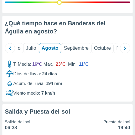
 seleccionar
o.
calización
precisa e
¿Qué tiempo hace en Banderas del
ión mediante
Águila en
agosto
?
, publicidad
yo
Junio
Julio
Agosto
Septiembre
Octubre
Noviemb
dos,
 publicidad
,
T. Media:
16°C
Max.:
23°C
Min:
11°C
ón de
 desarrollo
Días de lluvia:
24
días
s.
Acum. de lluvia:
194 mm
tros 1199
Viento medio:
7 km/h
ios
Salida y Puesta del sol
Salida del sol
Puesta del sol
06:33
19:40