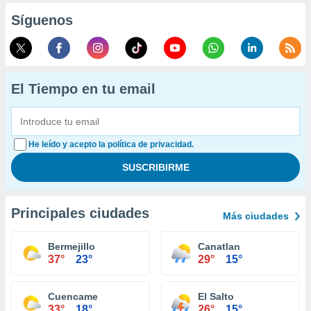
Síguenos
El Tiempo en tu email
He leído y acepto la política de privacidad.
Principales ciudades
Más ciudades
Bermejillo
Canatlan
37°
23°
29°
15°
Cuencame
El Salto
33°
18°
26°
15°