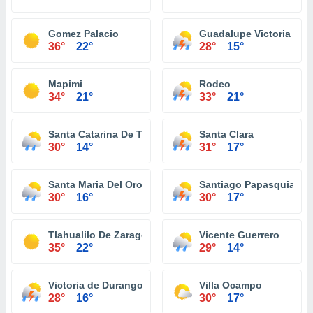
Gomez Palacio
Guadalupe Victoria
36°
22°
28°
15°
Mapimi
Rodeo
34°
21°
33°
21°
Santa Catarina De Tepehuanes
Santa Clara
30°
14°
31°
17°
Santa Maria Del Oro
Santiago Papasquiaro
30°
16°
30°
17°
Tlahualilo De Zaragoza
Vicente Guerrero
35°
22°
29°
14°
Victoria de Durango
Villa Ocampo
28°
16°
30°
17°