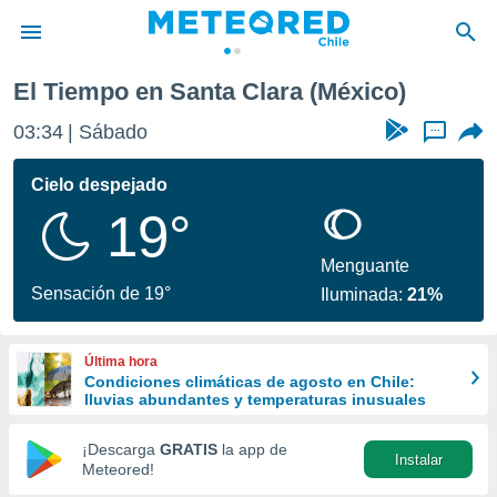
El Tiempo en Santa Clara (México)
privacidad
03:34
Sábado
...
o de
eteored.cl)
borado por
Cielo despejado
es para
19°
ue la
 que se
e calidad.
Menguante
eder a este
Sensación de 19°
Iluminada:
21%
ediante las
opciones:
Última hora
ookies y
Condiciones climáticas de agosto en Chile:
e forma
lluvias abundantes y temperaturas inusuales
d digital
¡Descarga
GRATIS
la app de
Instalar
ada, basada
Meteored!
mación