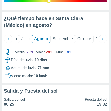
 seleccionar
o.
calización
precisa e
¿Qué tiempo hace en Santa Clara
ión mediante
(México) en
agosto
?
, publicidad
yo
Junio
Julio
Agosto
Septiembre
Octubre
Noviemb
dos,
 publicidad
,
T. Media:
23°C
Max.:
28°C
Min:
18°C
ón de
Días de lluvia:
10
días
 desarrollo
s.
Acum. de lluvia:
71 mm
tros 1199
Viento medio:
10 km/h
ios
Salida y Puesta del sol
Salida del sol
Puesta del sol
06:25
19:32