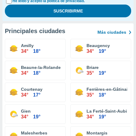
He leído y acepto la política de privacidad.
Principales ciudades
Más ciudades
Amilly
Beaugency
34°
18°
34°
19°
Beaune-la-Rolande
Briare
34°
18°
35°
19°
Courtenay
Ferrières-en-Gâtinais
34°
17°
35°
18°
Gien
La Ferté-Saint-Aubin
34°
19°
34°
19°
Malesherbes
Montargis