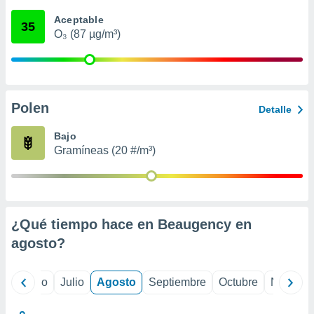
 seleccionar
o.
Aceptable
35
O₃ (87 µg/m³)
calización
precisa e
ión mediante
, publicidad
Polen
Detalle
dos,
 publicidad
Bajo
,
Gramíneas (20 #/m³)
ón de
 desarrollo
s.
tros 1199
ios
¿Qué tiempo hace en Beaugency en
agosto
?
yo
Junio
Julio
Agosto
Septiembre
Octubre
Noviemb