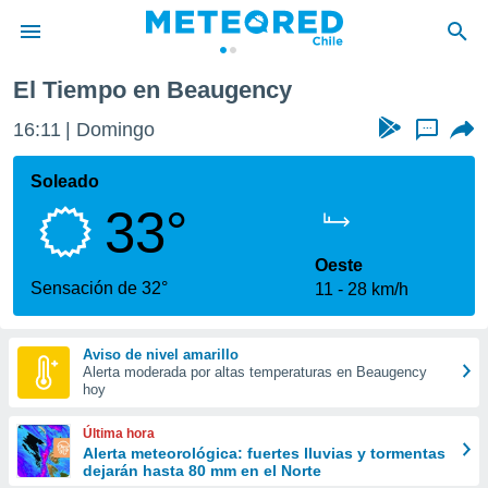
El Tiempo en Beaugency
privacidad
16:11
Domingo
...
o de
eteored.cl)
borado por
Soleado
es para
33°
ue la
 que se
e calidad.
Oeste
eder a este
Sensación de 32°
11
28 km/h
ediante las
opciones:
Aviso de nivel amarillo
ookies y
Alerta moderada por altas temperaturas en Beaugency
e forma
hoy
d digital
Última hora
ada, basada
Alerta meteorológica: fuertes lluvias y tormentas
dejarán hasta 80 mm en el Norte
mación