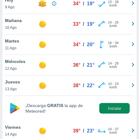
13
-
28
34°
/
19°
km/h
9 Ago
do en
 mismo.
sultar más
Mañana
14
-
25
33°
/
19°
 en nuestra
km/h
10 Ago
 Cookies
y
ualquier
Martes
16
-
34
34°
/
20°
km/h
11 Ago
ento
 botón
ación de
Miércoles
14
-
28
36°
/
21°
kies
km/h
12 Ago
 disponible
e nuestra
Jueves
10
-
23
.
38°
/
22°
km/h
13 Ago
IVAMENTE,
¡Descarga
GRATIS
la app de
Instalar
Meteored!
as
 a cookies
Viernes
 no aceptar
14
-
37
39°
/
23°
km/h
14 Ago
ón de