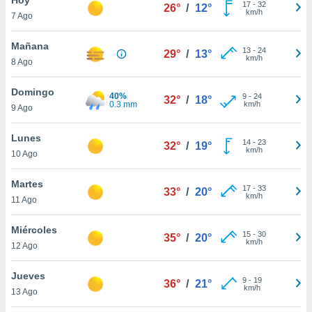
17
-
32
26°
/
12°
km/h
7 Ago
do en
 mismo.
sultar más
Mañana
13
-
24
29°
/
13°
 en nuestra
km/h
8 Ago
 Cookies
y
ualquier
Domingo
40%
9
-
24
32°
/
18°
0.3 mm
km/h
9 Ago
ento
 botón
ación de
Lunes
14
-
23
32°
/
19°
kies
km/h
10 Ago
 disponible
e nuestra
Martes
17
-
33
.
33°
/
20°
km/h
11 Ago
IVAMENTE,
Miércoles
15
-
30
35°
/
20°
km/h
12 Ago
as
 a cookies
Jueves
9
-
19
36°
/
21°
km/h
 no aceptar
13 Ago
ón de