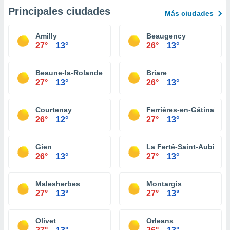
Principales ciudades
Más ciudades
Amilly
Beaugency
27°
13°
26°
13°
Beaune-la-Rolande
Briare
27°
13°
26°
13°
Courtenay
Ferrières-en-Gâtinais
26°
12°
27°
13°
Gien
La Ferté-Saint-Aubin
26°
13°
27°
13°
Malesherbes
Montargis
27°
13°
27°
13°
Olivet
Orleans