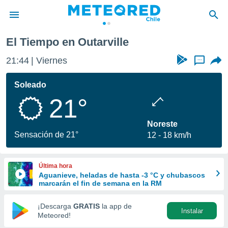
El Tiempo en Outarville
privacidad
21:44
Viernes
...
o de
eteored.cl)
borado por
Soleado
es para
21°
ue la
 que se
e calidad.
Noreste
eder a este
Sensación de 21°
12
18 km/h
ediante las
opciones:
Última hora
ookies y
Aguanieve, heladas de hasta -3 °C y chubascos
e forma
marcarán el fin de semana en la RM
d digital
¡Descarga
GRATIS
la app de
Instalar
ada, basada
Meteored!
mación