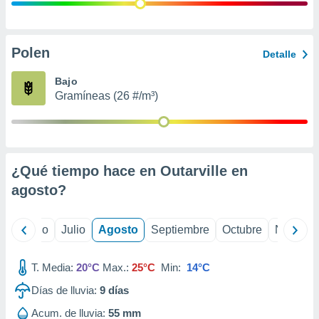
 seleccionar
o.
calización
precisa e
Polen
Detalle
ión mediante
Bajo
, publicidad
Gramíneas (26 #/m³)
dos,
 publicidad
,
ón de
¿Qué tiempo hace en Outarville en
 desarrollo
s.
agosto
?
tros 1199
ios
yo
Junio
Julio
Agosto
Septiembre
Octubre
Noviemb
T. Media:
20°C
Max.:
25°C
Min:
14°C
Días de lluvia:
9
días
Acum. de lluvia:
55 mm