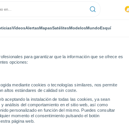
ticias
Vídeos
Alertas
Mapas
Satélites
Modelos
Mundo
Esquí
ofesionales para garantizar que la información que se ofrece es
entes opciones:
ecogida mediante cookies o tecnologías similares, nos permite
on altos estándares de calidad sin coste.
eb aceptando la instalación de todas las cookies, ya sean
 y análisis del comportamiento en el sitio web, así como
...
ntenido personalizado en función del mismo. Puedes consultar
alquier momento el consentimiento pulsando el botón
Por hora
uestra página web.
Intervalos nubosos en las
próximas horas