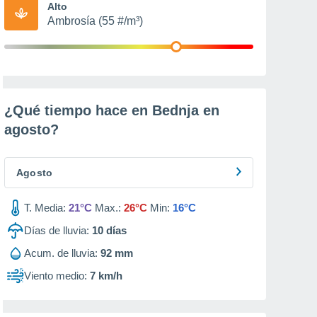
Alto
Ambrosía (55 #/m³)
¿Qué tiempo hace en Bednja en
agosto
?
Agosto
T. Media:
21°C
Max.:
26°C
Min:
16°C
Días de lluvia:
10
días
Acum. de lluvia:
92 mm
Viento medio:
7 km/h