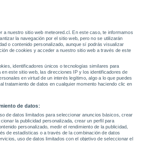
Aviso de nivel rojo
Alerta extrema por altas
temperaturas en Bednja hoy
r a nuestro sitio web meteored.cl. En este caso, te informamos
h
Bajan las temperaturas
tizar la navegación por el sitio web, pero no se utilizarán
Durante el dia de mañana
dad o contenido personalizado, aunque sí podrás visualizar
ción de cookies y acceder a nuestro sitio web a través de este
sur
es, identificadores únicos o tecnologías similares para
n este sitio web, las direcciones IP y los identificadores de
rsonales en virtud de un interés legítimo, algo a lo que puedes
Satélites
Modelos
 al tratamiento de datos en cualquier momento haciendo clic en
miento de datos:
omingo
Lunes
Martes
Miércoles
uso de datos limitados para seleccionar anuncios básicos, crear
9 Ago
10 Ago
11 Ago
12 Ago
ccionar la publicidad personalizada, crear un perfil para
ontenido personalizado, medir el rendimiento de la publicidad,
vés de estadísticas o a través de la combinación de datos
rvicios, uso de datos limitados con el objetivo de seleccionar el