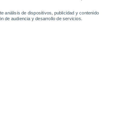
32°
/
18°
33°
/
20°
33°
/
20°
33°
/
21°
e análisis de dispositivos, publicidad y contenido
n de audiencia y desarrollo de servicios.
-
21
km/h
9
-
26
km/h
8
-
24
km/h
15
-
34
km/h
osto
Noreste
2 Bajo
°
1
-
18 km/h
FPS:
no
s
Noroeste
1 Bajo
°
1
-
15 km/h
FPS:
no
s
Suroeste
0 Bajo
°
2
-
14 km/h
FPS:
no
s
Sur
0 Bajo
°
1
-
10 km/h
FPS:
no