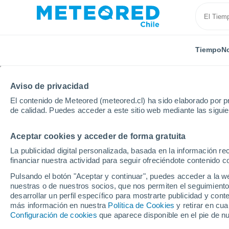
Tiempo
No
Aviso de privacidad
El contenido de Meteored (meteored.cl) ha sido elaborado por pr
de calidad. Puedes acceder a este sitio web mediante las sigui
Aceptar cookies y acceder de forma gratuita
Inicio
Croacia
Condado de Varaždin
Bednja
La publicidad digital personalizada, basada en la información r
financiar nuestra actividad para seguir ofreciéndote contenido c
El Tiempo en Bednja
Pulsando el botón "Aceptar y continuar", puedes acceder a la w
nuestras o de nuestros socios, que nos permiten el seguimiento
19:22
Jueves
desarrollar un perfil específico para mostrarte publicidad y co
más información en nuestra
Política de Cookies
y retirar en cu
Configuración de cookies
que aparece disponible en el pie de n
Nubes y claros