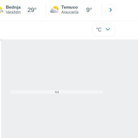
Bednja
Temuco
Osorno
29°
9°
Varaždin
Araucanía
Los Lagos
°C