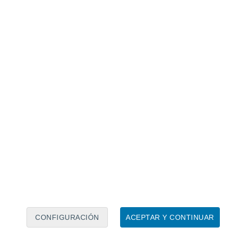
Calendario lunar
Lun
Mar
Mié
Jue
Vie
Sáb
Dom
6
7
8
9
10
11
12
13
14
15
16
17
18
19
CONFIGURACIÓN
ACEPTAR Y CONTINUAR