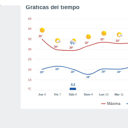
Gráficas del tiempo
45
40
35°
35
33°
33°
32°
30°
29°
30
25
22°
20
20°
20°
20°
20°
18°
15
0.2
°C
Jue
6
Vie
7
Sáb
8
Dom
9
Lun
10
Mar
11
Máxima