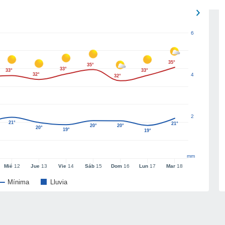
6
35°
35°
33°
33°
33°
32°
4
32°
2
21°
21°
20°
20°
20°
19°
19°
mm
Mié
12
Jue
13
Vie
14
Sáb
15
Dom
16
Lun
17
Mar
18
Mínima
Lluvia