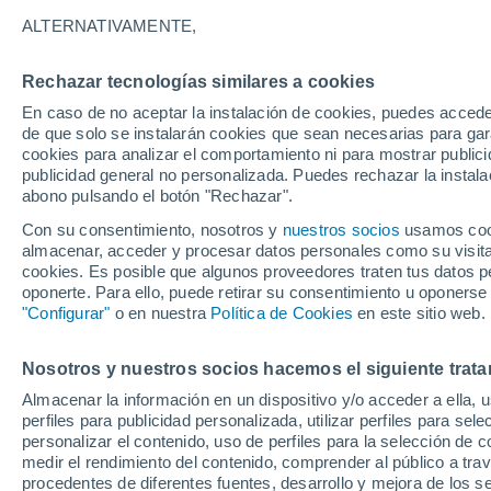
32°
ALTERNATIVAMENTE,
Rechazar tecnologías similares a cookies
Suroeste
En caso de no aceptar la instalación de cookies, puedes accede
Sensación de 31°
2
-
14 km/
de que solo se instalarán cookies que sean necesarias para garan
cookies para analizar el comportamiento ni para mostrar publici
publicidad general no personalizada. Puedes rechazar la instala
abono pulsando el botón "Rechazar".
Última hora
La nieve sorprenderá al valle de Chile centro-
Con su consentimiento, nosotros y
nuestros socios
usamos cooki
este fin de semana
almacenar, acceder y procesar datos personales como su visita e
cookies. Es posible que algunos proveedores traten tus datos pe
Tiempo 1 - 7 días
Actualidad
Mapa de nubosidad
oponerte. Para ello, puede retirar su consentimiento u oponerse
"Configurar"
o en nuestra
Política de Cookies
en este sitio web.
Nosotros y nuestros socios hacemos el siguiente trata
Mañana
Sábado
D
Hoy
Almacenar la información en un dispositivo y/o acceder a ella, 
7 Ago
8 Ago
6 Ago
perfiles para publicidad personalizada, utilizar perfiles para sele
personalizar el contenido, uso de perfiles para la selección de c
medir el rendimiento del contenido, comprender al público a tra
procedentes de diferentes fuentes, desarrollo y mejora de los se
60%