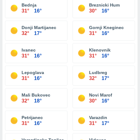
Bednja
Breznicki Hum
31°
16°
30°
16°
Donji Martijanec
Gornji Kneginec
32°
17°
31°
16°
Ivanec
Klenovnik
31°
16°
31°
16°
Lepoglava
Ludbreg
31°
16°
32°
17°
Mali Bukovec
Novi Marof
32°
18°
30°
16°
Petrijanec
Varazdin
31°
16°
31°
17°