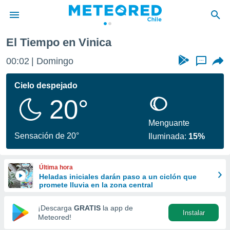
El Tiempo en Vinica
privacidad
00:02
Domingo
...
o de
eteored.cl)
borado por
Cielo despejado
es para
20°
ue la
 que se
e calidad.
Menguante
eder a este
Sensación de 20°
Iluminada:
15%
ediante las
opciones:
Última hora
ookies y
Heladas iniciales darán paso a un ciclón que
e forma
promete lluvia en la zona central
d digital
¡Descarga
GRATIS
la app de
Instalar
ada, basada
Meteored!
mación