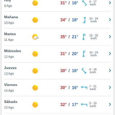
6
-
17
31°
/
16°
km/h
9 Ago
do en
 mismo.
sultar más
Mañana
10
-
24
34°
/
18°
 en nuestra
km/h
10 Ago
 Cookies
y
ualquier
Martes
15
-
32
35°
/
21°
km/h
11 Ago
ento
 botón
ación de
Miércoles
10
-
24
31°
/
20°
kies
km/h
12 Ago
 disponible
e nuestra
Jueves
6
-
18
.
30°
/
16°
km/h
13 Ago
IVAMENTE,
Viernes
7
-
21
30°
/
16°
km/h
14 Ago
as
 a cookies
Sábado
5
-
19
32°
/
17°
km/h
 no aceptar
15 Ago
ón de