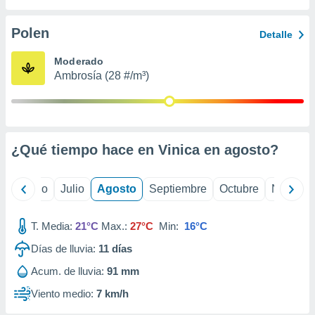
 seleccionar
o.
Polen
Detalle
calización
precisa e
Moderado
ión mediante
Ambrosía (28 #/m³)
, publicidad
dos,
 publicidad
,
¿Qué tiempo hace en Vinica en
agosto
?
ón de
 desarrollo
s.
yo
Junio
Julio
Agosto
Septiembre
Octubre
Noviemb
tros 1199
ios
T. Media:
21°C
Max.:
27°C
Min:
16°C
Días de lluvia:
11
días
Acum. de lluvia:
91 mm
Viento medio:
7 km/h