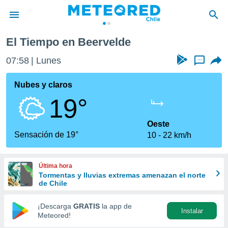
rvelde
El Tiempo en Beervelde
privacidad
07:58
Lunes
...
o de
eteored.cl)
borado por
Nubes y claros
es para
19°
ue la
 que se
e calidad.
Oeste
eder a este
Sensación de 19°
10
22 km/h
ediante las
opciones:
Última hora
ookies y
Tormentas y lluvias extremas amenazan el norte
e forma
de Chile
d digital
¡Descarga
GRATIS
la app de
Instalar
ada, basada
Meteored!
mación