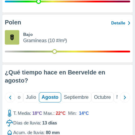
 seleccionar
o.
calización
precisa e
Polen
Detalle
ión mediante
Bajo
, publicidad
Gramíneas (10 #/m³)
dos,
 publicidad
,
ón de
¿Qué tiempo hace en Beervelde en
 desarrollo
s.
agosto
?
tros 1199
ios
yo
Junio
Julio
Agosto
Septiembre
Octubre
Noviemb
T. Media:
18°C
Max.:
22°C
Min:
14°C
Días de lluvia:
13
días
Acum. de lluvia:
80 mm