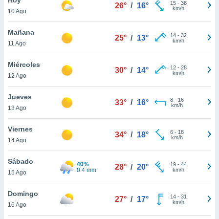
15
-
36
26°
/
16°
km/h
10 Ago
do en
 mismo.
sultar más
Mañana
14
-
32
25°
/
13°
 en nuestra
km/h
11 Ago
 Cookies
y
ualquier
Miércoles
12
-
28
30°
/
14°
km/h
12 Ago
ento
 botón
ación de
Jueves
8
-
16
33°
/
16°
kies
km/h
13 Ago
 disponible
e nuestra
Viernes
6
-
18
.
34°
/
18°
km/h
14 Ago
IVAMENTE,
Sábado
40%
19
-
44
28°
/
20°
0.4 mm
km/h
15 Ago
as
 a cookies
Domingo
14
-
31
27°
/
17°
km/h
 no aceptar
16 Ago
ón de