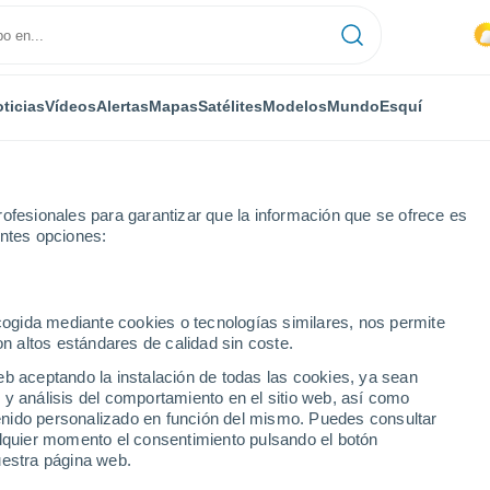
ticias
Vídeos
Alertas
Mapas
Satélites
Modelos
Mundo
Esquí
ofesionales para garantizar que la información que se ofrece es
entes opciones:
tal
Laarne
ecogida mediante cookies o tecnologías similares, nos permite
on altos estándares de calidad sin coste.
eb aceptando la instalación de todas las cookies, ya sean
 y análisis del comportamiento en el sitio web, así como
...
ntenido personalizado en función del mismo. Puedes consultar
alquier momento el consentimiento pulsando el botón
Por hora
uestra página web.
Cielos cubiertos en las próximas
horas