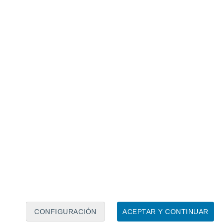
Calendario lunar
Lun
Mar
Mié
Jue
Vie
Sáb
Dom
9
10
11
12
13
14
15
16
17
18
19
20
21
22
CONFIGURACIÓN
ACEPTAR Y CONTINUAR