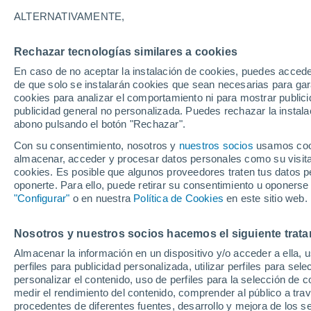
27°
ALTERNATIVAMENTE,
Rechazar tecnologías similares a cookies
UV
5 Medi
En caso de no aceptar la instalación de cookies, puedes accede
Sensación de 27°
FPS
6-10
de que solo se instalarán cookies que sean necesarias para garan
cookies para analizar el comportamiento ni para mostrar publici
publicidad general no personalizada. Puedes rechazar la instala
abono pulsando el botón "Rechazar".
Última hora
Heladas iniciales darán paso a un ciclón que
Con su consentimiento, nosotros y
nuestros socios
usamos cooki
promete lluvia en la zona central
almacenar, acceder y procesar datos personales como su visita e
cookies. Es posible que algunos proveedores traten tus datos pe
Tiempo 1 - 7 días
Actualidad
Mapa de lluvia
Satél
oponerte. Para ello, puede retirar su consentimiento u oponerse
"Configurar"
o en nuestra
Política de Cookies
en este sitio web.
Nosotros y nuestros socios hacemos el siguiente trata
Mañana
Martes
M
Hoy
Almacenar la información en un dispositivo y/o acceder a ella, 
10 Ago
11 Ago
9 Ago
perfiles para publicidad personalizada, utilizar perfiles para sele
personalizar el contenido, uso de perfiles para la selección de c
medir el rendimiento del contenido, comprender al público a tra
procedentes de diferentes fuentes, desarrollo y mejora de los se