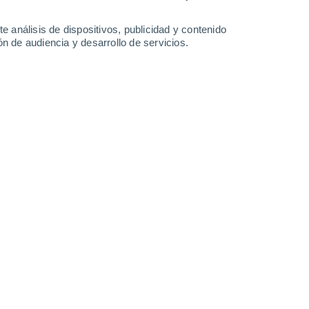
29°
/
14°
33°
/
16°
35°
/
18°
33°
/
22°
e análisis de dispositivos, publicidad y contenido
n de audiencia y desarrollo de servicios.
-
29
km/h
9
-
21
km/h
6
-
17
km/h
12
-
31
km/h
osto
Sureste
5 Medio
2
-
13 km/h
FPS:
6-10
Sur
5 Medio
4
-
14 km/h
FPS:
6-10
uboso
Sur
5 Medio
10
-
26 km/h
FPS:
6-10
uboso
Sur
4 Medio
12
-
29 km/h
FPS:
6-10