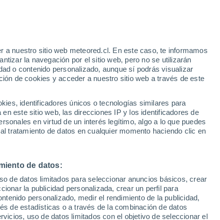
Aviso de nivel amarillo
Alerta moderada por altas
temperaturas en Laarne hoy
o
r a nuestro sitio web meteored.cl. En este caso, te informamos
tizar la navegación por el sitio web, pero no se utilizarán
dad o contenido personalizado, aunque sí podrás visualizar
ción de cookies y acceder a nuestro sitio web a través de este
es, identificadores únicos o tecnologías similares para
n este sitio web, las direcciones IP y los identificadores de
rsonales en virtud de un interés legítimo, algo a lo que puedes
ites
Modelos
 al tratamiento de datos en cualquier momento haciendo clic en
miento de datos:
iércoles
Jueves
Viernes
Sábado
uso de datos limitados para seleccionar anuncios básicos, crear
12 Ago
13 Ago
14 Ago
15 Ago
ccionar la publicidad personalizada, crear un perfil para
ontenido personalizado, medir el rendimiento de la publicidad,
vés de estadísticas o a través de la combinación de datos
rvicios, uso de datos limitados con el objetivo de seleccionar el