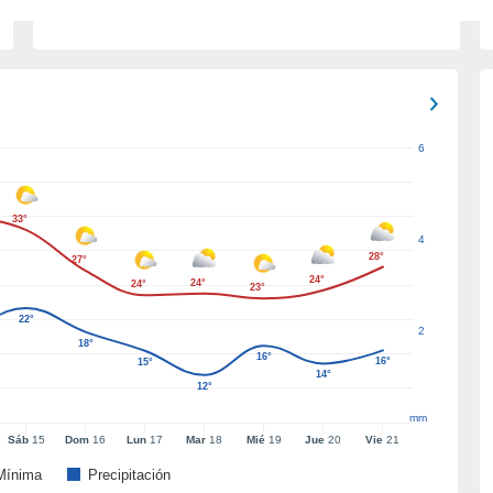
6
33°
4
28°
27°
24°
24°
24°
23°
22°
2
18°
16°
16°
15°
14°
12°
mm
Sáb
15
Dom
16
Lun
17
Mar
18
Mié
19
Jue
20
Vie
21
Mínima
Precipitación