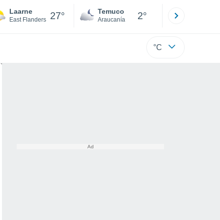
Laarne
Temuco
Osorno
27°
2°
East Flanders
Araucanía
Los Lagos
°C