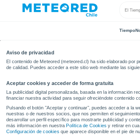
Tiempo
No
Aviso de privacidad
El contenido de Meteored (meteored.cl) ha sido elaborado por pr
de calidad. Puedes acceder a este sitio web mediante las sigui
Aceptar cookies y acceder de forma gratuita
Inicio
Bélgica
Región de Flandes
Flandes Orien
La publicidad digital personalizada, basada en la información r
financiar nuestra actividad para seguir ofreciéndote contenido c
El Tiempo en Laarne
Pulsando el botón "Aceptar y continuar", puedes acceder a la w
nuestras o de nuestros socios, que nos permiten el seguimiento
11:36
Domingo
desarrollar un perfil específico para mostrarte publicidad y co
más información en nuestra
Política de Cookies
y retirar en cu
Configuración de cookies
que aparece disponible en el pie de n
Nubes y claros