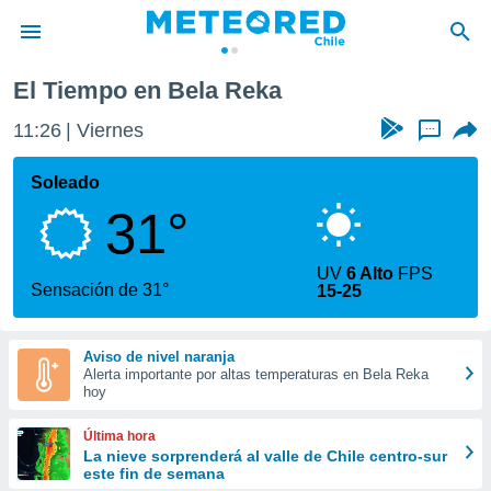
El Tiempo en Bela Reka
privacidad
11:26
Viernes
...
o de
eteored.cl)
borado por
Soleado
es para
31°
ue la
 que se
e calidad.
UV
6 Alto
FPS
eder a este
Sensación de 31°
15-25
ediante las
opciones:
Aviso de nivel naranja
ookies y
Alerta importante por altas temperaturas en Bela Reka
e forma
hoy
d digital
Última hora
ada, basada
La nieve sorprenderá al valle de Chile centro-sur
este fin de semana
mación