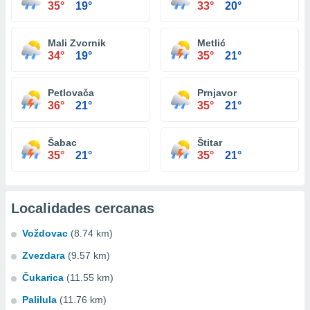
35°
19°
33°
20°
Mali Zvornik
Metlić
34°
19°
35°
21°
Petlovača
Prnjavor
36°
21°
35°
21°
Šabac
Štitar
35°
21°
35°
21°
Localidades cercanas
Voždovac
(8.74 km)
Zvezdara
(9.57 km)
Čukarica
(11.55 km)
Palilula
(11.76 km)