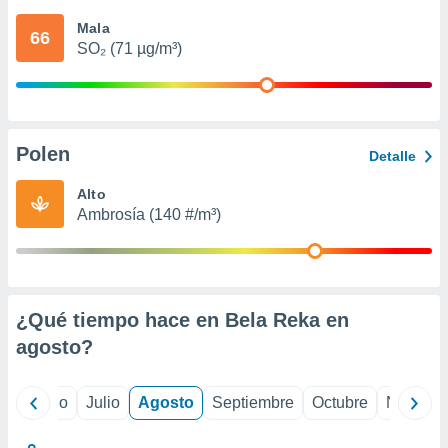
 seleccionar
o.
Mala
66
SO₂ (71 µg/m³)
calización
precisa e
ión mediante
, publicidad
Polen
Detalle
dos,
 publicidad
Alto
,
Ambrosía (140 #/m³)
ón de
 desarrollo
s.
tros 1199
ios
¿Qué tiempo hace en Bela Reka en
agosto
?
yo
Junio
Julio
Agosto
Septiembre
Octubre
Noviemb