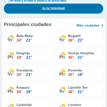
He leído y acepto la política de privacidad.
Principales ciudades
Más ciudades
Bela Reka
Bogatić
34°
21°
36°
21°
Draginje
Gornja Vranjska
34°
21°
35°
21°
Koceljeva
Korenita
35°
21°
35°
19°
Krupanj
Lipnički Šor
34°
18°
36°
21°
Ljubovija
Loznica