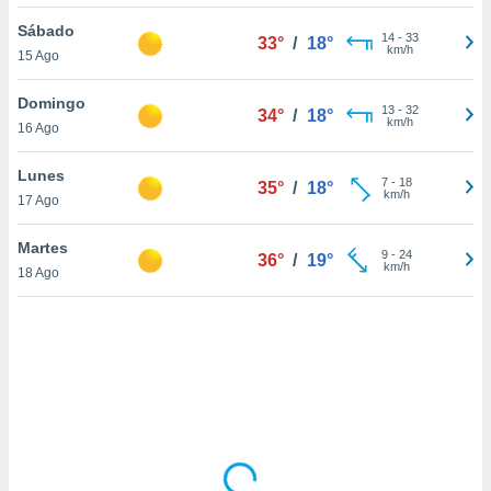
uedes
uestro sitio
Sábado
14
-
33
33°
/
18°
ed.cl. En
km/h
15 Ago
te
 de que
Domingo
talarán
13
-
32
34°
/
18°
km/h
16 Ago
e sean
para
a
Lunes
7
-
18
35°
/
18°
por el sitio
km/h
17 Ago
o se
cookies para
Martes
9
-
24
36°
/
19°
km/h
18 Ago
nto ni para
licidad o
ado, aunque
sualizar
general no
ada. Puedes
 instalación
y acceder a
io web a
ste abono