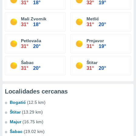
31°
18°
32°
19°
Mali Zvornik
Metlić
31°
18°
31°
20°
Petlovača
Prnjavor
31°
20°
31°
19°
Šabac
Štitar
31°
20°
31°
20°
Localidades cercanas
Bogatić
(12.5 km)
Štitar
(13.29 km)
Majur
(16.75 km)
Šabac
(19.02 km)