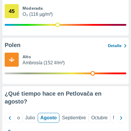
 seleccionar
o.
Moderada
45
O₃ (116 µg/m³)
calización
precisa e
ión mediante
, publicidad
Polen
Detalle
dos,
 publicidad
Alto
,
Ambrosía (152 #/m³)
ón de
 desarrollo
s.
tros 1199
ios
¿Qué tiempo hace en Petlovača en
agosto
?
yo
Junio
Julio
Agosto
Septiembre
Octubre
Noviemb