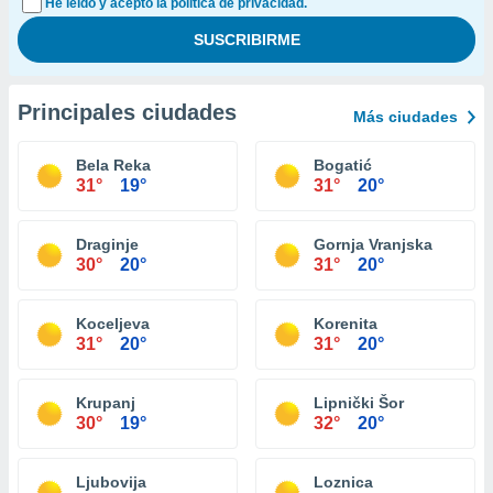
He leído y acepto la política de privacidad.
Principales ciudades
Más ciudades
Bela Reka
Bogatić
31°
19°
31°
20°
Draginje
Gornja Vranjska
30°
20°
31°
20°
Koceljeva
Korenita
31°
20°
31°
20°
Krupanj
Lipnički Šor
30°
19°
32°
20°
Ljubovija
Loznica