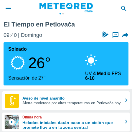
El Tiempo en Petlovača
privacidad
09:40
Domingo
...
o de
eteored.cl)
borado por
Soleado
es para
26°
ue la
 que se
e calidad.
UV
4 Medio
FPS
eder a este
Sensación de 27°
6-10
ediante las
opciones:
ookies y
Aviso de nivel amarillo
Alerta moderada por altas temperaturas en Petlovača hoy
e forma
d digital
Última hora
ada, basada
Heladas iniciales darán paso a un ciclón que
promete lluvia en la zona central
mación