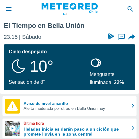
El Tiempo en Bella Unión
privacidad
23:15
Sábado
...
o de
eteored.cl)
borado por
Cielo despejado
es para
10°
ue la
 que se
e calidad.
Menguante
eder a este
Sensación de 8°
Iluminada:
22%
ediante las
opciones:
ookies y
Aviso de nivel amarillo
Alerta moderada por otros en Bella Unión hoy
e forma
d digital
Última hora
ada, basada
Heladas iniciales darán paso a un ciclón que
promete lluvia en la zona central
mación