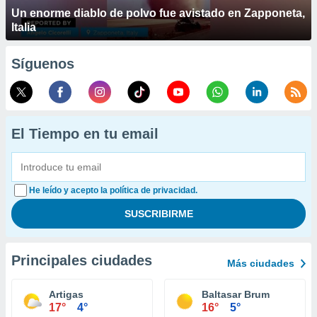
Un enorme diablo de polvo fue avistado en Zapponeta,
Italia
Síguenos
El Tiempo en tu email
He leído y acepto la política de privacidad.
Principales ciudades
Más ciudades
Artigas
Baltasar Brum
17°
4°
16°
5°