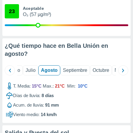
 seleccionar
o.
Aceptable
23
O₃ (57 µg/m³)
calización
precisa e
ión mediante
, publicidad
¿Qué tiempo hace en Bella Unión en
dos,
agosto
?
 publicidad
,
ón de
yo
Junio
Julio
Agosto
Septiembre
Octubre
Noviemb
 desarrollo
s.
T. Media:
15°C
Max.:
21°C
Min:
10°C
tros 1199
ios
Días de lluvia:
8
días
Acum. de lluvia:
91 mm
Viento medio:
14 km/h
Salida y Puesta del sol