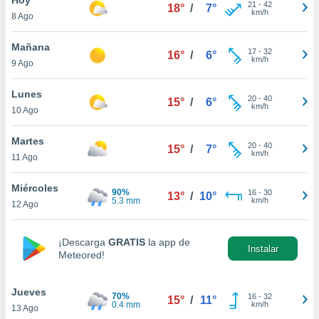
21
-
42
18°
/
7°
km/h
8 Ago
do en
 mismo.
sultar más
Mañana
17
-
32
16°
/
6°
 en nuestra
km/h
9 Ago
 Cookies
y
ualquier
Lunes
20
-
40
15°
/
6°
km/h
10 Ago
ento
 botón
ación de
Martes
20
-
40
15°
/
7°
kies
km/h
11 Ago
 disponible
e nuestra
Miércoles
90%
16
-
30
.
13°
/
10°
5.3 mm
km/h
12 Ago
IVAMENTE,
¡Descarga
GRATIS
la app de
Instalar
Meteored!
as
 a cookies
Jueves
 no aceptar
70%
16
-
32
15°
/
11°
0.4 mm
km/h
13 Ago
ón de