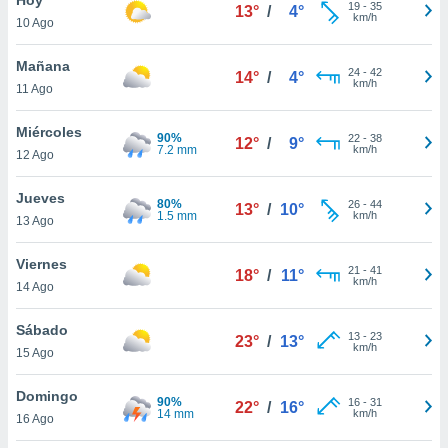
19
-
35
13°
/
4°
km/h
10 Ago
do en
 mismo.
sultar más
Mañana
24
-
42
14°
/
4°
 en nuestra
km/h
11 Ago
 Cookies
y
ualquier
Miércoles
90%
22
-
38
12°
/
9°
7.2 mm
km/h
12 Ago
ento
 botón
ación de
Jueves
80%
26
-
44
13°
/
10°
kies
1.5 mm
km/h
13 Ago
 disponible
e nuestra
Viernes
21
-
41
.
18°
/
11°
km/h
14 Ago
IVAMENTE,
Sábado
13
-
23
23°
/
13°
km/h
15 Ago
as
 a cookies
Domingo
90%
16
-
31
22°
/
16°
14 mm
km/h
 no aceptar
16 Ago
ón de