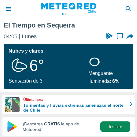
El Tiempo en Sequeira
privacidad
04:05
Lunes
...
o de
eteored.cl)
borado por
Nubes y claros
es para
6°
ue la
 que se
e calidad.
Menguante
eder a este
Sensación de 3°
Iluminada:
6%
ediante las
opciones:
Última hora
ookies y
Tormentas y lluvias extremas amenazan el norte
e forma
de Chile
d digital
¡Descarga
GRATIS
la app de
Instalar
ada, basada
Meteored!
mación