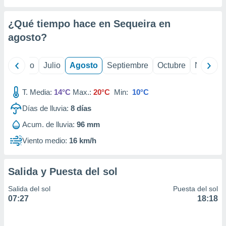
 seleccionar
o.
¿Qué tiempo hace en Sequeira en
calización
precisa e
agosto
?
ión mediante
, publicidad
yo
Junio
Julio
Agosto
Septiembre
Octubre
Noviemb
dos,
T. Media:
14°C
Max.:
20°C
Min:
10°C
 publicidad
,
Días de lluvia:
8
días
ón de
 desarrollo
Acum. de lluvia:
96 mm
s.
Viento medio:
16 km/h
tros 1199
ios
Salida y Puesta del sol
Salida del sol
Puesta del sol
07:27
18:18