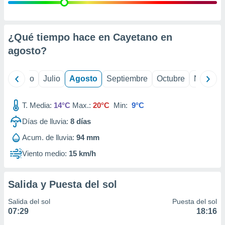
 seleccionar
o.
calización
precisa e
¿Qué tiempo hace en Cayetano en
ión mediante
agosto
?
, publicidad
yo
Junio
Julio
Agosto
Septiembre
Octubre
Noviemb
dos,
 publicidad
,
T. Media:
14°C
Max.:
20°C
Min:
9°C
ón de
Días de lluvia:
8
días
 desarrollo
s.
Acum. de lluvia:
94 mm
tros 1199
Viento medio:
15 km/h
ios
Salida y Puesta del sol
Salida del sol
Puesta del sol
07:29
18:16