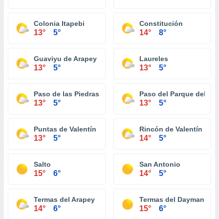
Colonia Itapebi
Constitución
13°
5°
14°
8°
Guaviyu de Arapey
Laureles
13°
5°
13°
5°
Paso de las Piedras de Arerungua
Paso del Parque del D
13°
5°
13°
5°
Puntas de Valentín
Rincón de Valentín
13°
5°
14°
5°
Salto
San Antonio
15°
6°
14°
5°
Termas del Arapey
Termas del Dayman
14°
6°
15°
6°