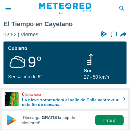
El Tiempo en Cayetano
privacidad
02:52
Viernes
...
o de
eteored.cl)
borado por
Cubierto
es para
9°
ue la
 que se
e calidad.
Sur
eder a este
Sensación de 6°
27
50 km/h
ediante las
opciones:
Última hora
ookies y
La nieve sorprenderá al valle de Chile centro-sur
e forma
este fin de semana
d digital
¡Descarga
GRATIS
la app de
Instalar
ada, basada
Meteored!
mación