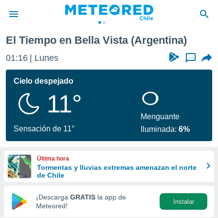
El Tiempo en Bella Vista (Argentina)
privacidad
01:16
Lunes
...
o de
eteored.cl)
borado por
Cielo despejado
es para
11°
ue la
 que se
e calidad.
Menguante
eder a este
Sensación de 11°
Iluminada:
6%
ediante las
opciones:
Última hora
ookies y
Tormentas y lluvias extremas amenazan el norte
e forma
de Chile
d digital
¡Descarga
GRATIS
la app de
Instalar
ada, basada
Meteored!
mación