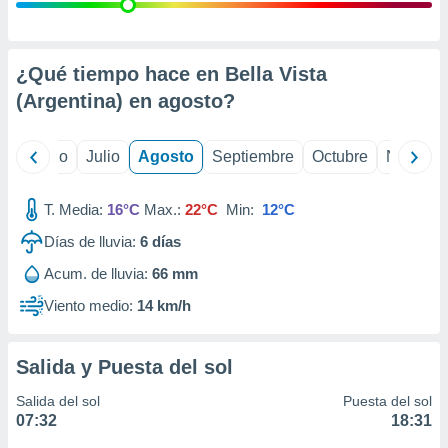
 seleccionar
o.
calización
precisa e
¿Qué tiempo hace en Bella Vista
ión mediante
(Argentina) en
agosto
?
, publicidad
yo
Junio
Julio
Agosto
Septiembre
Octubre
Noviemb
dos,
 publicidad
,
T. Media:
16°C
Max.:
22°C
Min:
12°C
ón de
Días de lluvia:
6
días
 desarrollo
s.
Acum. de lluvia:
66 mm
tros 1199
Viento medio:
14 km/h
ios
Salida y Puesta del sol
Salida del sol
Puesta del sol
07:32
18:31