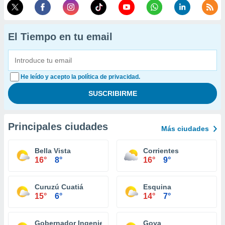
El Tiempo en tu email
He leído y acepto la política de privacidad.
Principales ciudades
Más ciudades
Bella Vista
Corrientes
16°
8°
16°
9°
Curuzú Cuatiá
Esquina
15°
6°
14°
7°
Gobernador Ingeniero Valentin Virasoro
Goya