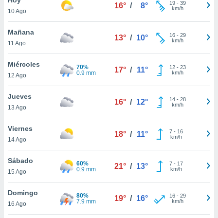
19
-
39
16°
/
8°
km/h
10 Ago
do en
 mismo.
sultar más
Mañana
16
-
29
13°
/
10°
 en nuestra
km/h
11 Ago
 Cookies
y
ualquier
Miércoles
70%
12
-
23
17°
/
11°
0.9 mm
km/h
12 Ago
ento
 botón
ación de
Jueves
14
-
28
16°
/
12°
kies
km/h
13 Ago
 disponible
e nuestra
Viernes
7
-
16
.
18°
/
11°
km/h
14 Ago
IVAMENTE,
Sábado
60%
7
-
17
21°
/
13°
0.9 mm
km/h
15 Ago
as
 a cookies
Domingo
80%
16
-
29
19°
/
16°
7.9 mm
km/h
 no aceptar
16 Ago
ón de