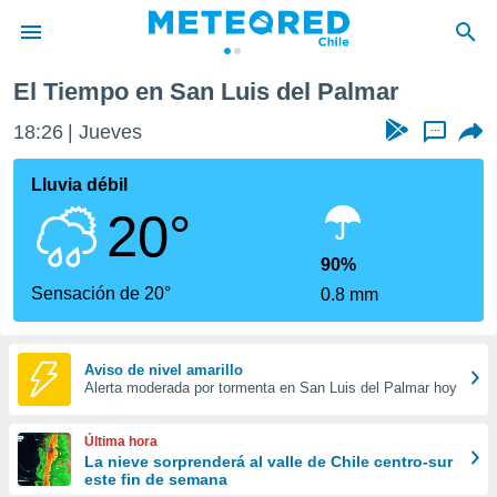
ar
El Tiempo en San Luis del Palmar
privacidad
18:26
Jueves
...
o de
eteored.cl)
borado por
Lluvia débil
es para
20°
ue la
 que se
e calidad.
90%
eder a este
Sensación de 20°
0.8 mm
ediante las
opciones:
ookies y
Aviso de nivel amarillo
Alerta moderada por tormenta en San Luis del Palmar hoy
e forma
d digital
Última hora
ada, basada
La nieve sorprenderá al valle de Chile centro-sur
este fin de semana
mación