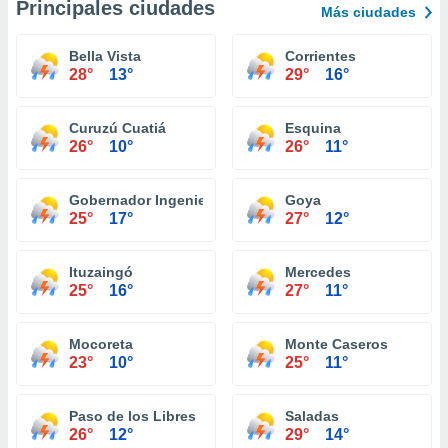
Principales ciudades
Más ciudades
Bella Vista
Corrientes
28°
13°
29°
16°
Curuzú Cuatiá
Esquina
26°
10°
26°
11°
Gobernador Ingeniero Valentin Virasoro
Goya
25°
17°
27°
12°
Ituzaingó
Mercedes
25°
16°
27°
11°
Mocoreta
Monte Caseros
23°
10°
25°
11°
Paso de los Libres
Saladas
26°
12°
29°
14°