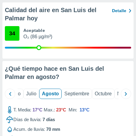
 seleccionar
o.
Calidad del aire en San Luis del
Detalle
calización
Palmar hoy
precisa e
ión mediante
Aceptable
34
O₃ (86 µg/m³)
, publicidad
dos,
 publicidad
,
ón de
¿Qué tiempo hace en San Luis del
 desarrollo
Palmar en
agosto
?
s.
tros 1199
yo
Junio
Julio
Agosto
Septiembre
Octubre
Noviemb
ios
T. Media:
17°C
Max.:
23°C
Min:
13°C
Días de lluvia:
7
días
Acum. de lluvia:
70 mm