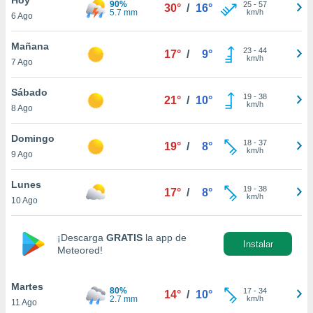
90%
25
-
57
30°
/
16°
5.7 mm
km/h
6 Ago
do en
 mismo.
sultar más
Mañana
23
-
44
17°
/
9°
 en nuestra
km/h
7 Ago
 Cookies
y
ualquier
Sábado
19
-
38
21°
/
10°
km/h
8 Ago
ento
 botón
ación de
Domingo
18
-
37
19°
/
8°
kies
km/h
9 Ago
 disponible
e nuestra
Lunes
19
-
38
.
17°
/
8°
km/h
10 Ago
IVAMENTE,
¡Descarga
GRATIS
la app de
Instalar
Meteored!
as
 a cookies
Martes
 no aceptar
80%
17
-
34
14°
/
10°
2.7 mm
km/h
11 Ago
ón de