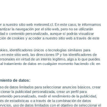
Rachas de hasta 66km/h
Mañana por la mañana
r a nuestro sitio web meteored.cl. En este caso, te informamos
tizar la navegación por el sitio web, pero no se utilizarán
dad o contenido personalizado, aunque sí podrás visualizar
ción de cookies y acceder a nuestro sitio web a través de este
es, identificadores únicos o tecnologías similares para
n este sitio web, las direcciones IP y los identificadores de
rsonales en virtud de un interés legítimo, algo a lo que puedes
ites
Modelos
 al tratamiento de datos en cualquier momento haciendo clic en
miento de datos:
iércoles
Jueves
Viernes
Sábado
uso de datos limitados para seleccionar anuncios básicos, crear
12 Ago
13 Ago
14 Ago
15 Ago
ccionar la publicidad personalizada, crear un perfil para
ontenido personalizado, medir el rendimiento de la publicidad,
vés de estadísticas o a través de la combinación de datos
rvicios, uso de datos limitados con el objetivo de seleccionar el
60%