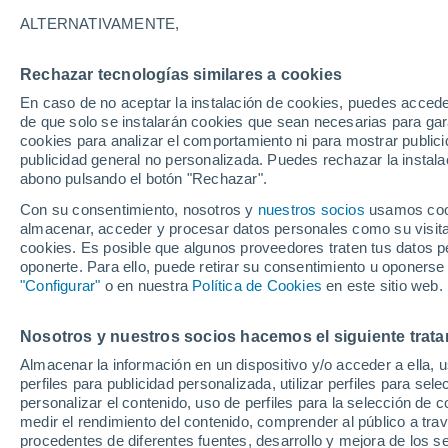
12°
ALTERNATIVAMENTE,
Rechazar tecnologías similares a cookies
80%
En caso de no aceptar la instalación de cookies, puedes accede
Sensación de 12°
0.3 mm
de que solo se instalarán cookies que sean necesarias para garan
cookies para analizar el comportamiento ni para mostrar publici
publicidad general no personalizada. Puedes rechazar la instala
abono pulsando el botón "Rechazar".
Última hora
Heladas iniciales darán paso a un ciclón que
Con su consentimiento, nosotros y
nuestros socios
usamos cooki
promete lluvia en la zona central
almacenar, acceder y procesar datos personales como su visita e
cookies. Es posible que algunos proveedores traten tus datos pe
Tiempo 1 - 7 días
Actualidad
Mapa de lluvia
Satél
oponerte. Para ello, puede retirar su consentimiento u oponerse
"Configurar"
o en nuestra
Política de Cookies
en este sitio web.
Nosotros y nuestros socios hacemos el siguiente trata
Mañana
Martes
M
Hoy
Almacenar la información en un dispositivo y/o acceder a ella, 
10 Ago
11 Ago
9 Ago
perfiles para publicidad personalizada, utilizar perfiles para sele
personalizar el contenido, uso de perfiles para la selección de c
medir el rendimiento del contenido, comprender al público a tra
procedentes de diferentes fuentes, desarrollo y mejora de los se
90%
90%