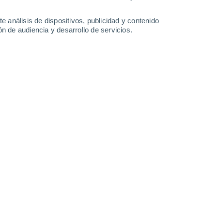
0.4 mm
18°
/
9°
18°
/
8°
18°
/
5°
17°
/
7°
e análisis de dispositivos, publicidad y contenido
n de audiencia y desarrollo de servicios.
-
40
km/h
11
-
26
km/h
7
-
22
km/h
12
-
29
km/h
y
, 9 de agosto
Norte
0 Bajo
°
18
-
39 km/h
FPS:
no
Norte
0 Bajo
°
18
-
38 km/h
FPS:
no
Norte
0 Bajo
°
17
-
37 km/h
FPS:
no
Norte
0 Bajo
°
15
-
33 km/h
FPS:
no