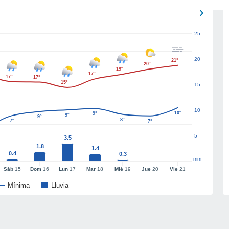
25
20
21°
20°
19°
17°
17°
17°
15°
15
10
10°
9°
9°
9°
8°
7°
7°
5
3.5
1.8
1.4
0.4
0.3
mm
Sáb
15
Dom
16
Lun
17
Mar
18
Mié
19
Jue
20
Vie
21
Mínima
Lluvia