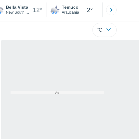
Bella Vista
Temuco
Osorno
12°
2°
New South Wales
Araucanía
Los Lagos
°C