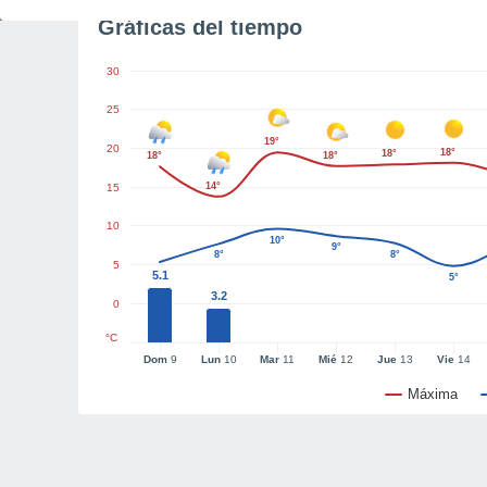
Gráficas del tiempo
30
25
19°
20
18°
18°
18°
18°
14°
15
10
10°
9°
8°
8°
5
5.1
5°
3.2
0
°C
Dom
9
Lun
10
Mar
11
Mié
12
Jue
13
Vie
14
Máxima