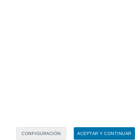
Calendario lunar
Lun
Mar
Mié
Jue
Vie
Sáb
Dom
9
10
11
12
13
14
15
16
17
18
19
20
21
22
CONFIGURACIÓN
ACEPTAR Y CONTINUAR