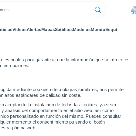
ticias
Vídeos
Alertas
Mapas
Satélites
Modelos
Mundo
Esquí
ofesionales para garantizar que la información que se ofrece es
entes opciones:
ecogida mediante cookies o tecnologías similares, nos permite
on altos estándares de calidad sin coste.
ta - NSW
eb aceptando la instalación de todas las cookies, ya sean
 y análisis del comportamiento en el sitio web, así como
...
ntenido personalizado en función del mismo. Puedes consultar
alquier momento el consentimiento pulsando el botón
Por hora
uestra página web.
Lluvias débiles en las próximas
horas