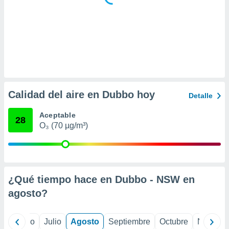
idad
a, utilizar
a
 la
da, crear un
personalizar
o, uso de
a la
Calidad del aire en Dubbo hoy
e contenido
Detalle
do, medir el
 de la
Aceptable
28
medir el
O₃ (70 µg/m³)
 del
 comprender
 través de
s o a través
nación de
¿Qué tiempo hace en Dubbo - NSW en
edentes de
fuentes,
agosto
?
y mejora de
os, uso de
ados con el
yo
Junio
Julio
Agosto
Septiembre
Octubre
Noviemb