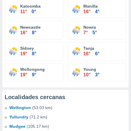
Katoomba
Manilla
11°
0°
16°
4°
Newcastle
Nowra
16°
8°
7°
5°
Sídney
Tanja
19°
8°
16°
6°
Wollongong
Young
19°
9°
10°
3°
Localidades cercanas
Wellington
(53.03 km)
Yullundry
(71.2 km)
Mudgee
(105.17 km)