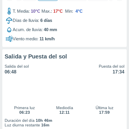
 seleccionar
o.
T. Media:
10°C
Max.:
17°C
Min:
4°C
calización
Días de lluvia:
6
días
precisa e
ión mediante
Acum. de lluvia:
40 mm
, publicidad
Viento medio:
11 km/h
dos,
 publicidad
Salida y Puesta del sol
,
ón de
Salida del sol
Puesta del sol
 desarrollo
06:48
17:34
s.
tros 1199
ios
Primera luz
Mediodía
Última luz
06:23
12:11
17:59
Duración del día
10h 46m
Luz diurna restante
16m