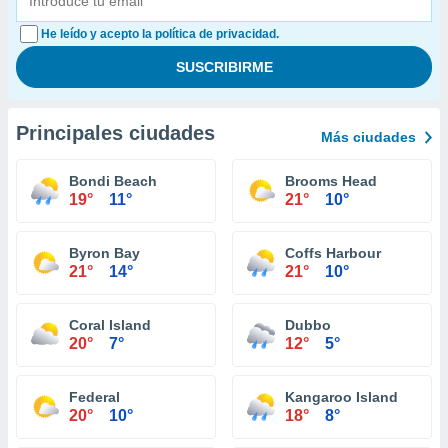
He leído y acepto la política de privacidad.
Principales ciudades
Más ciudades
Bondi Beach
Brooms Head
19°
11°
21°
10°
Byron Bay
Coffs Harbour
21°
14°
21°
10°
Coral Island
Dubbo
20°
7°
12°
5°
Federal
Kangaroo Island
20°
10°
18°
8°