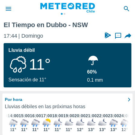
El Tiempo en Dubbo - NSW
privacidad
17:44
Domingo
...
o de
eteored.cl)
borado por
Lluvia débil
es para
11°
ue la
 que se
e calidad.
60%
eder a este
Sensación de 11°
0.1 mm
ediante las
opciones:
Por hora
ookies y
e forma
Lluvias débiles en las próximas horas
3:00
14:00
15:00
16:00
17:00
18:00
19:00
20:00
21:00
22:00
23:00
24:00
d digital
ada, basada
12°
11°
11°
11°
11°
11°
11°
12°
13°
13°
13°
12°
mación