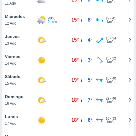
km/h
11 Ago
do en
 mismo.
Miércoles
90%
19
-
41
sultar más
15°
/
8°
2 mm
km/h
12 Ago
 en nuestra
 Cookies
y
Jueves
ualquier
15
-
34
15°
/
4°
km/h
13 Ago
ento
 botón
Viernes
13
-
32
16°
/
3°
ación de
km/h
14 Ago
kies
 disponible
Sábado
e nuestra
18
-
40
19°
/
5°
km/h
.
15 Ago
IVAMENTE,
Domingo
22
-
46
18°
/
7°
km/h
16 Ago
as
Lunes
 a cookies
15
-
33
18°
/
6°
km/h
17 Ago
 no aceptar
ón de