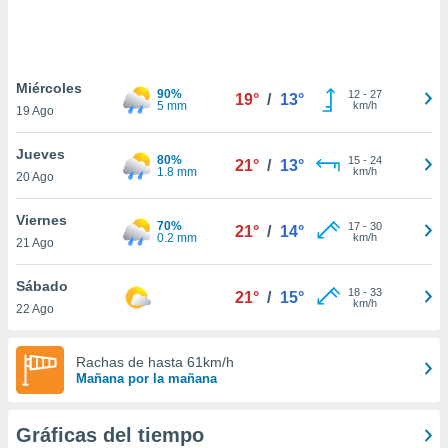
 botón
.
nto,
Miércoles
90%
12
-
27
19°
/
13°
5 mm
km/h
19 Ago
cios
kies,
Jueves
ores únicos
80%
15
-
24
21°
/
13°
1.8 mm
km/h
20 Ago
as similares
nar,
rocesar
Viernes
70%
17
-
30
21°
/
14°
onales como
0.2 mm
km/h
21 Ago
 este sitio
recciones IP
Sábado
ficadores de
18
-
33
21°
/
15°
km/h
22 Ago
 posible
s
 traten tus
Rachas de hasta 61km/h
nales en
Mañana por la mañana
 interés
go a lo que
nerte. Para
Gráficas del tiempo
retirar su