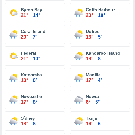
Byron Bay
Coffs Harbour
21°
14°
20°
10°
Coral Island
Dubbo
20°
7°
13°
5°
Federal
Kangaroo Island
21°
10°
19°
8°
Katoomba
Manilla
10°
0°
17°
4°
Newcastle
Nowra
17°
8°
6°
5°
Sídney
Tanja
18°
8°
16°
6°