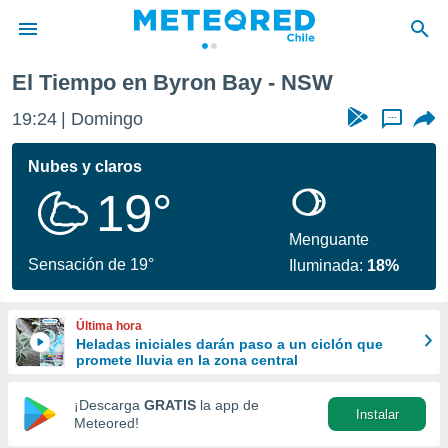
El Tiempo en Byron Bay - NSW
privacidad
19:24
Domingo
...
o de
eteored.cl)
borado por
Nubes y claros
es para
19°
ue la
 que se
e calidad.
Menguante
eder a este
Sensación de 19°
Iluminada:
18%
ediante las
opciones:
Última hora
ookies y
Heladas iniciales darán paso a un ciclón que
e forma
promete lluvia en la zona central
d digital
¡Descarga
GRATIS
la app de
Instalar
ada, basada
Meteored!
mación