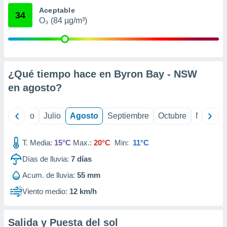
 seleccionar
Aceptable
o.
34
O₃ (84 µg/m³)
calización
precisa e
ión mediante
, publicidad
¿Qué tiempo hace en Byron Bay - NSW
dos,
en
agosto
?
 publicidad
,
ón de
yo
Junio
Julio
Agosto
Septiembre
Octubre
Noviemb
 desarrollo
s.
T. Media:
15°C
Max.:
20°C
Min:
11°C
tros 1199
ios
Días de lluvia:
7
días
Acum. de lluvia:
55 mm
Viento medio:
12 km/h
Salida y Puesta del sol