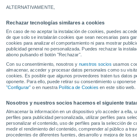
22°
ALTERNATIVAMENTE,
Rechazar tecnologías similares a cookies
Menguant
En caso de no aceptar la instalación de cookies, puedes accede
Iluminada
Sensación de 22°
de que solo se instalarán cookies que sean necesarias para garan
cookies para analizar el comportamiento ni para mostrar publici
publicidad general no personalizada. Puedes rechazar la instala
abono pulsando el botón "Rechazar".
Última hora
Aguanieve, heladas de hasta -3 °C y chubasc
Con su consentimiento, nosotros y
nuestros socios
usamos cooki
marcarán el fin de semana en la RM
almacenar, acceder y procesar datos personales como su visita e
cookies. Es posible que algunos proveedores traten tus datos pe
Tiempo 1 - 7 días
Actualidad
Mapa de nubosidad
oponerte. Para ello, puede retirar su consentimiento u oponerse
"Configurar"
o en nuestra
Política de Cookies
en este sitio web.
Nosotros y nuestros socios hacemos el siguiente trata
Mañana
Lunes
Hoy
Almacenar la información en un dispositivo y/o acceder a ella, 
9 Ago
10 Ago
8 Ago
perfiles para publicidad personalizada, utilizar perfiles para sele
personalizar el contenido, uso de perfiles para la selección de c
medir el rendimiento del contenido, comprender al público a tra
procedentes de diferentes fuentes, desarrollo y mejora de los se
50%