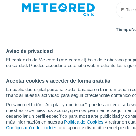
Tiempo
No
Aviso de privacidad
El contenido de Meteored (meteored.cl) ha sido elaborado por pr
de calidad. Puedes acceder a este sitio web mediante las sigui
Aceptar cookies y acceder de forma gratuita
Inicio
Croacia
Condado de Varaždin
Beretinec
La publicidad digital personalizada, basada en la información r
financiar nuestra actividad para seguir ofreciéndote contenido c
El Tiempo en Beretinec
Pulsando el botón "Aceptar y continuar", puedes acceder a la w
nuestras o de nuestros socios, que nos permiten el seguimiento
01:32
Sábado
desarrollar un perfil específico para mostrarte publicidad y co
más información en nuestra
Política de Cookies
y retirar en cu
Configuración de cookies
que aparece disponible en el pie de n
Cielo despejado