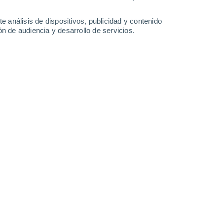
34°
/
21°
29°
/
20°
28°
/
15°
30°
/
14°
e análisis de dispositivos, publicidad y contenido
n de audiencia y desarrollo de servicios.
-
22
km/h
13
-
32
km/h
9
-
24
km/h
7
-
23
km/h
agosto
Norte
0 Bajo
6
-
12 km/h
FPS:
no
Norte
0 Bajo
7
-
12 km/h
FPS:
no
Norte
0 Bajo
8
-
14 km/h
FPS:
no
Norte
1 Bajo
10
-
20 km/h
FPS:
no