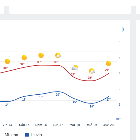
5
4
33°
33°
32°
30°
29°
3
27°
25°
2
20°
18°
17°
17°
16°
1
14°
14°
mm
Vie
14
Sáb
15
Dom
16
Lun
17
Mar
18
Mié
19
Jue
20
Mínima
Lluvia