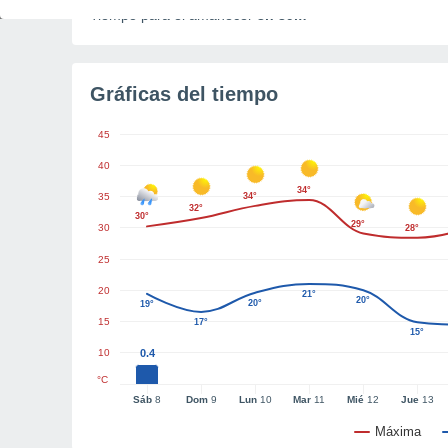
Tiempo para el amanecer
3h 39m
Gráficas del tiempo
45
40
34°
35
34°
32°
30°
29°
30
28°
25
20
21°
20°
20°
19°
15
17°
15°
10
0.4
°C
Sáb
8
Dom
9
Lun
10
Mar
11
Mié
12
Jue
13
Máxima