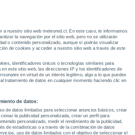
e
r a nuestro sitio web meteored.cl. En este caso, te informamos
:
24%
tizar la navegación por el sitio web, pero no se utilizarán
dad o contenido personalizado, aunque sí podrás visualizar
ción de cookies y acceder a nuestro sitio web a través de este
os
es, identificadores únicos o tecnologías similares para
n este sitio web, las direcciones IP y los identificadores de
rsonales en virtud de un interés legítimo, algo a lo que puedes
Satélites
Modelos
 al tratamiento de datos en cualquier momento haciendo clic en
miento de datos:
Martes
Miércoles
Jueves
Viernes
uso de datos limitados para seleccionar anuncios básicos, crear
11 Ago
12 Ago
13 Ago
14 Ago
ccionar la publicidad personalizada, crear un perfil para
ontenido personalizado, medir el rendimiento de la publicidad,
vés de estadísticas o a través de la combinación de datos
rvicios, uso de datos limitados con el objetivo de seleccionar el