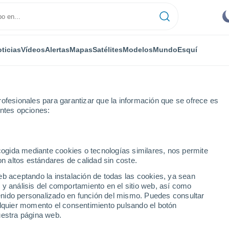
ticias
Vídeos
Alertas
Mapas
Satélites
Modelos
Mundo
Esquí
ofesionales para garantizar que la información que se ofrece es
entes opciones:
ecogida mediante cookies o tecnologías similares, nos permite
on altos estándares de calidad sin coste.
eb aceptando la instalación de todas las cookies, ya sean
 y análisis del comportamiento en el sitio web, así como
...
ntenido personalizado en función del mismo. Puedes consultar
alquier momento el consentimiento pulsando el botón
Por hora
uestra página web.
Intervalos nubosos en las
próximas horas