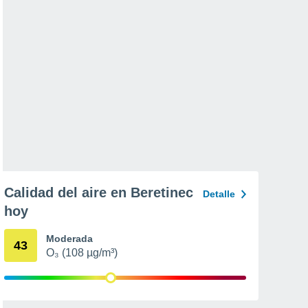
Calidad del aire en Beretinec
Detalle
hoy
Moderada
43
O₃ (108 µg/m³)