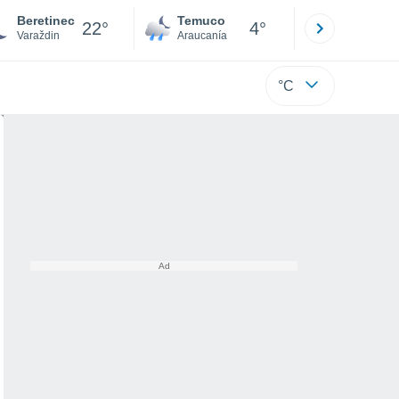
Beretinec
Temuco
Osorno
22°
4°
Varaždin
Araucanía
Los Lagos
°C