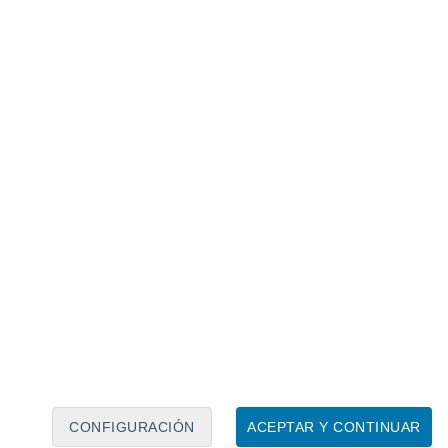
Calendario lunar
Lun
Mar
Mié
Jue
Vie
Sáb
Dom
8
9
10
11
12
13
14
15
16
17
18
19
20
21
CONFIGURACIÓN
ACEPTAR Y CONTINUAR