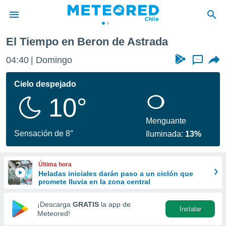
El Tiempo en Beron de Astrada
privacidad
04:40
Domingo
...
o de
eteored.cl)
borado por
Cielo despejado
es para
10°
ue la
 que se
e calidad.
Menguante
eder a este
Sensación de 8°
Iluminada:
13%
ediante las
opciones:
Última hora
ookies y
Heladas iniciales darán paso a un ciclón que
e forma
promete lluvia en la zona central
d digital
¡Descarga
GRATIS
la app de
Instalar
ada, basada
Meteored!
mación