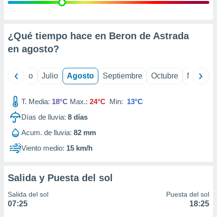
 seleccionar
o.
calización
precisa e
¿Qué tiempo hace en Beron de Astrada
ión mediante
en
agosto
?
, publicidad
yo
Junio
Julio
Agosto
Septiembre
Octubre
Noviemb
dos,
 publicidad
,
T. Media:
18°C
Max.:
24°C
Min:
13°C
ón de
Días de lluvia:
8
días
 desarrollo
s.
Acum. de lluvia:
82 mm
tros 1199
Viento medio:
15 km/h
ios
Salida y Puesta del sol
Salida del sol
Puesta del sol
07:25
18:25