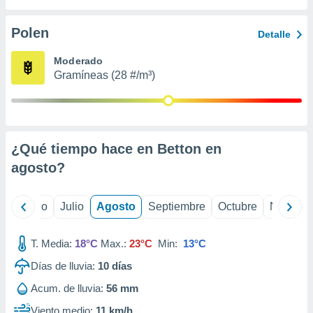
 seleccionar
o.
Polen
Detalle
calización
precisa e
Moderado
ión mediante
Gramíneas (28 #/m³)
, publicidad
dos,
 publicidad
,
¿Qué tiempo hace en Betton en
ón de
agosto
?
 desarrollo
s.
tros 1199
yo
Junio
Julio
Agosto
Septiembre
Octubre
Noviemb
ios
T. Media:
18°C
Max.:
23°C
Min:
13°C
Días de lluvia:
10
días
Acum. de lluvia:
56 mm
Viento medio:
11 km/h