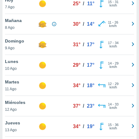
15
-
31
25°
/
11°
km/h
7 Ago
do en
 mismo.
sultar más
Mañana
11
-
26
30°
/
14°
 en nuestra
km/h
8 Ago
 Cookies
y
ualquier
Domingo
17
-
34
31°
/
17°
km/h
9 Ago
ento
 botón
ación de
Lunes
14
-
29
29°
/
17°
kies
km/h
10 Ago
 disponible
e nuestra
Martes
12
-
29
.
34°
/
18°
km/h
11 Ago
IVAMENTE,
Miércoles
14
-
33
37°
/
23°
km/h
12 Ago
as
 a cookies
Jueves
15
-
36
34°
/
19°
km/h
 no aceptar
13 Ago
ón de