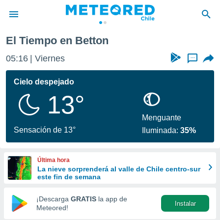
El Tiempo en Betton
privacidad
05:16
Viernes
...
o de
eteored.cl)
borado por
Cielo despejado
es para
13°
ue la
 que se
e calidad.
Menguante
eder a este
Sensación de 13°
Iluminada:
35%
ediante las
opciones:
Última hora
ookies y
La nieve sorprenderá al valle de Chile centro-sur
e forma
este fin de semana
d digital
¡Descarga
GRATIS
la app de
Instalar
ada, basada
Meteored!
mación