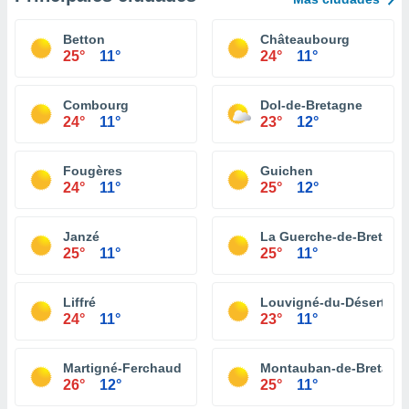
Betton
Châteaubourg
25°
11°
24°
11°
Combourg
Dol-de-Bretagne
24°
11°
23°
12°
Fougères
Guichen
24°
11°
25°
12°
Janzé
La Guerche-de-Bretagn
25°
11°
25°
11°
Liffré
Louvigné-du-Désert
24°
11°
23°
11°
Martigné-Ferchaud
Montauban-de-Bretagn
26°
12°
25°
11°