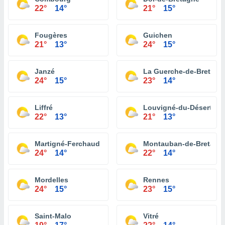
22°
14°
21°
15°
Fougères
Guichen
21°
13°
24°
15°
Janzé
La Guerche-de-Bretagn
24°
15°
23°
14°
Liffré
Louvigné-du-Désert
22°
13°
21°
13°
Martigné-Ferchaud
Montauban-de-Bretagn
24°
14°
22°
14°
Mordelles
Rennes
24°
15°
23°
15°
Saint-Malo
Vitré