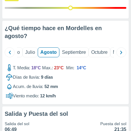
 seleccionar
o.
calización
precisa e
ión mediante
¿Qué tiempo hace en Mordelles en
agosto
?
, publicidad
dos,
yo
Junio
Julio
Agosto
Septiembre
Octubre
Noviemb
 publicidad
,
ón de
T. Media:
18°C
Max.:
23°C
Min:
14°C
 desarrollo
s.
Días de lluvia:
9
días
tros 1199
Acum. de lluvia:
52 mm
ios
Viento medio:
12 km/h
Salida y Puesta del sol
Salida del sol
Puesta del sol
06:49
21:35