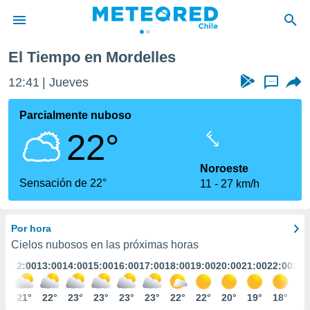
El Tiempo en Mordelles
privacidad
12:41
Jueves
...
o de
eteored.cl)
borado por
Parcialmente nuboso
es para
22°
ue la
 que se
e calidad.
Noroeste
eder a este
Sensación de 22°
11
27 km/h
ediante las
opciones:
Por hora
ookies y
e forma
Cielos nubosos en las próximas horas
:00
12:00
13:00
14:00
15:00
16:00
17:00
18:00
19:00
20:00
21:00
22:00
23:
d digital
ada, basada
0°
21°
22°
23°
23°
23°
23°
22°
22°
20°
19°
18°
16
mación