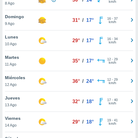
km/h
8 Ago
do en
 mismo.
Domingo
16
-
37
sultar más
31°
/
17°
km/h
9 Ago
 en nuestra
 Cookies
y
Lunes
ualquier
16
-
34
29°
/
17°
km/h
10 Ago
ento
 botón
Martes
12
-
29
35°
/
17°
ación de
km/h
11 Ago
kies
 disponible
Miércoles
e nuestra
12
-
29
36°
/
24°
km/h
.
12 Ago
IVAMENTE,
Jueves
17
-
40
32°
/
18°
km/h
13 Ago
as
Viernes
 a cookies
19
-
41
29°
/
18°
km/h
14 Ago
 no aceptar
ón de