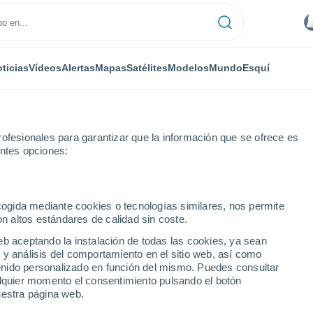
ticias
Vídeos
Alertas
Mapas
Satélites
Modelos
Mundo
Esquí
ofesionales para garantizar que la información que se ofrece es
entes opciones:
na
ecogida mediante cookies o tecnologías similares, nos permite
on altos estándares de calidad sin coste.
próxima semana
eb aceptando la instalación de todas las cookies, ya sean
 y análisis del comportamiento en el sitio web, así como
...
ntenido personalizado en función del mismo. Puedes consultar
alquier momento el consentimiento pulsando el botón
Por hora
uestra página web.
Cielos nubosos en las próximas
horas