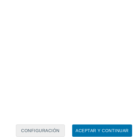
Calendario lunar
Lun
Mar
Mié
Jue
Vie
Sáb
Dom
7
8
9
10
11
12
13
14
15
16
17
18
19
20
CONFIGURACIÓN
ACEPTAR Y CONTINUAR