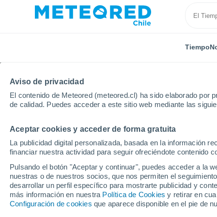
Tiempo
No
Aviso de privacidad
El contenido de Meteored (meteored.cl) ha sido elaborado por pr
de calidad. Puedes acceder a este sitio web mediante las sigui
Aceptar cookies y acceder de forma gratuita
Inicio
Rusia
Buriatia
Bichura
Próxima sema
La publicidad digital personalizada, basada en la información r
financiar nuestra actividad para seguir ofreciéndote contenido c
El Tiempo en Bichura 
Pulsando el botón "Aceptar y continuar", puedes acceder a la w
nuestras o de nuestros socios, que nos permiten el seguimiento
22:57
Viernes
desarrollar un perfil específico para mostrarte publicidad y co
más información en nuestra
Política de Cookies
y retirar en cu
Configuración de cookies
que aparece disponible en el pie de n
Nubes y claros