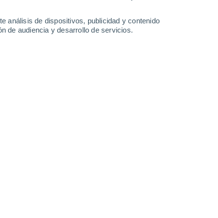
31°
/
14°
30°
/
15°
33°
/
14°
33°
/
16°
e análisis de dispositivos, publicidad y contenido
n de audiencia y desarrollo de servicios.
-
30
km/h
6
-
23
km/h
5
-
18
km/h
10
-
31
km/h
o
Este
0 Bajo
4
-
12 km/h
FPS:
no
Este
0 Bajo
5
-
13 km/h
FPS:
no
Este
1 Bajo
6
-
15 km/h
FPS:
no
Noreste
4 Medio
7
-
19 km/h
FPS:
6-10