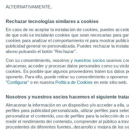
22°
ALTERNATIVAMENTE,
Rechazar tecnologías similares a cookies
Menguant
En caso de no aceptar la instalación de cookies, puedes accede
Iluminada
Sensación de 23°
de que solo se instalarán cookies que sean necesarias para garan
cookies para analizar el comportamiento ni para mostrar publici
publicidad general no personalizada. Puedes rechazar la instala
abono pulsando el botón "Rechazar".
Última hora
Aguanieve, heladas de hasta -3 °C y chubasc
Con su consentimiento, nosotros y
nuestros socios
usamos cooki
marcarán el fin de semana en la RM
almacenar, acceder y procesar datos personales como su visita e
cookies. Es posible que algunos proveedores traten tus datos pe
Tiempo 1 - 7 días
Actualidad
Mapa de nubosidad
oponerte. Para ello, puede retirar su consentimiento u oponerse
"Configurar"
o en nuestra
Política de Cookies
en este sitio web.
Nosotros y nuestros socios hacemos el siguiente trata
Sábado
Domingo
Viernes
Almacenar la información en un dispositivo y/o acceder a ella, 
15 Ago
16 Ago
14 Ago
perfiles para publicidad personalizada, utilizar perfiles para sele
personalizar el contenido, uso de perfiles para la selección de c
medir el rendimiento del contenido, comprender al público a tra
procedentes de diferentes fuentes, desarrollo y mejora de los se