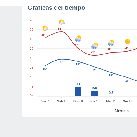
Gráficas del tiempo
40
34°
35
31°
30
25°
24°
25
23°
21°
20
19°
18°
15
16°
15°
12°
10
10°
9.4
5
5.5
0.3
°C
Vie
7
Sáb
8
Dom
9
Lun
10
Mar
11
Mié
12
Máxima