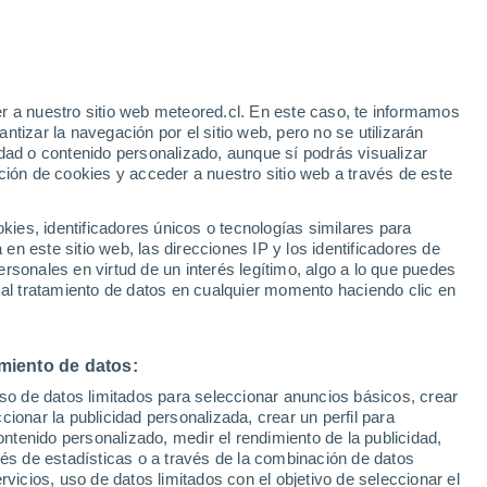
Huracán
Dolphin A 3.071 kms de distancia
e
r a nuestro sitio web meteored.cl. En este caso, te informamos
:
38%
tizar la navegación por el sitio web, pero no se utilizarán
dad o contenido personalizado, aunque sí podrás visualizar
ción de cookies y acceder a nuestro sitio web a través de este
os
es, identificadores únicos o tecnologías similares para
n este sitio web, las direcciones IP y los identificadores de
rsonales en virtud de un interés legítimo, algo a lo que puedes
Satélites
Modelos
 al tratamiento de datos en cualquier momento haciendo clic en
miento de datos:
Lunes
Martes
Miércoles
Jueves
uso de datos limitados para seleccionar anuncios básicos, crear
17 Ago
18 Ago
19 Ago
20 Ago
ccionar la publicidad personalizada, crear un perfil para
ontenido personalizado, medir el rendimiento de la publicidad,
vés de estadísticas o a través de la combinación de datos
rvicios, uso de datos limitados con el objetivo de seleccionar el