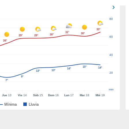
80
33°
31°
30°
30°
29°
29°
60
26°
40
15°
14°
14°
13°
13°
20
9°
7°
mm
Jue
13
Vie
14
Sáb
15
Dom
16
Lun
17
Mar
18
Mié
19
Mínima
Lluvia