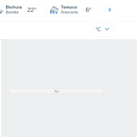
Bichura
Temuco
Osorno
22°
6°
Buriatia
Araucanía
Los Lagos
°C