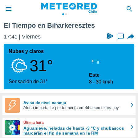
El Tiempo en Biharkeresztes
privacidad
17:41
Viernes
...
o de
eteored.cl)
borado por
Nubes y claros
es para
31°
ue la
 que se
e calidad.
Este
eder a este
Sensación de 31°
8
30 km/h
ediante las
opciones:
ookies y
Aviso de nivel naranja
Alerta importante por tormenta en Biharkeresztes hoy
e forma
d digital
Última hora
ada, basada
Aguanieve, heladas de hasta -3 °C y chubascos
marcarán el fin de semana en la RM
mación