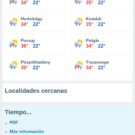
34°
22°
35°
22°
Hortobágy
Komádi
34°
22°
35°
22°
Pocsaj
Polgár
36°
22°
34°
22°
Püspökladány
Tiszacsege
35°
22°
34°
22°
Localidades cercanas
Tiempo...
PDF
Más información