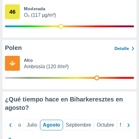
 seleccionar
o.
Moderada
46
O₃ (117 µg/m³)
calización
precisa e
ión mediante
, publicidad
Polen
Detalle
dos,
 publicidad
Alto
,
Ambrosía (120 #/m³)
ón de
 desarrollo
s.
tros 1199
ios
¿Qué tiempo hace en Biharkeresztes en
agosto
?
yo
Junio
Julio
Agosto
Septiembre
Octubre
Noviemb