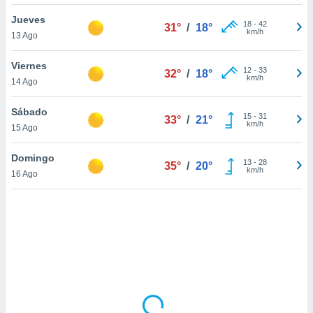
uedes
uestro sitio
Jueves
18
-
42
31°
/
18°
ed.cl. En
km/h
13 Ago
te
 de que
Viernes
talarán
12
-
33
32°
/
18°
km/h
14 Ago
e sean
para
a
Sábado
15
-
31
33°
/
21°
por el sitio
km/h
15 Ago
o se
cookies para
Domingo
13
-
28
35°
/
20°
km/h
16 Ago
nto ni para
licidad o
ado, aunque
sualizar
general no
ada. Puedes
 instalación
y acceder a
io web a
ste abono