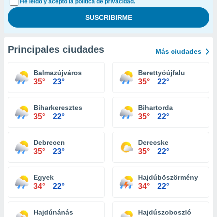
He leído y acepto la política de privacidad.
Principales ciudades
Más ciudades
Balmazújváros
Berettyóújfalu
35°
23°
35°
22°
Biharkeresztes
Bihartorda
35°
22°
35°
22°
Debrecen
Derecske
35°
23°
35°
22°
Egyek
Hajdúböszörmény
34°
22°
34°
22°
Hajdúnánás
Hajdúszoboszló