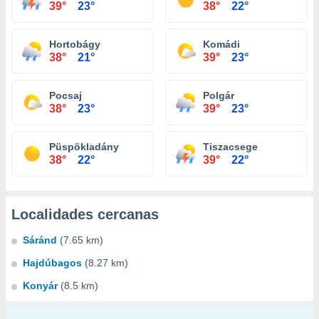
39°
23°
38°
22°
Hortobágy
Komádi
38°
21°
39°
23°
Pocsaj
Polgár
38°
23°
39°
23°
Püspökladány
Tiszacsege
38°
22°
39°
22°
Localidades cercanas
Sáránd
(7.65 km)
Hajdúbagos
(8.27 km)
Konyár
(8.5 km)