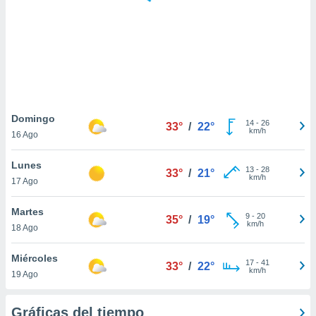
 botón
.
nto,
cios
kies,
ores únicos
Domingo
14
-
26
as similares
33°
/
22°
km/h
16 Ago
nar,
rocesar
Lunes
onales como
13
-
28
33°
/
21°
km/h
 este sitio
17 Ago
recciones IP
ficadores de
Martes
9
-
20
35°
/
19°
 posible
km/h
18 Ago
s
 traten tus
Miércoles
nales en
17
-
41
33°
/
22°
km/h
 interés
19 Ago
go a lo que
nerte. Para
Gráficas del tiempo
retirar su