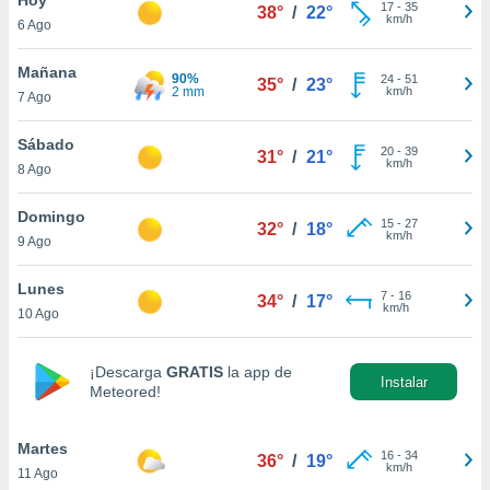
17
-
35
38°
/
22°
km/h
6 Ago
do en
 mismo.
sultar más
Mañana
90%
24
-
51
35°
/
23°
 en nuestra
2 mm
km/h
7 Ago
 Cookies
y
ualquier
Sábado
20
-
39
31°
/
21°
km/h
8 Ago
ento
 botón
ación de
Domingo
15
-
27
32°
/
18°
kies
km/h
9 Ago
 disponible
e nuestra
Lunes
7
-
16
.
34°
/
17°
km/h
10 Ago
IVAMENTE,
¡Descarga
GRATIS
la app de
Instalar
Meteored!
as
 a cookies
Martes
 no aceptar
16
-
34
36°
/
19°
km/h
11 Ago
ón de