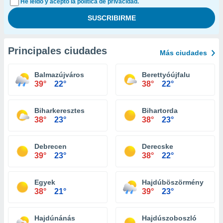
He leído y acepto la política de privacidad.
Principales ciudades
Más ciudades
Balmazújváros
Berettyóújfalu
39°
22°
38°
22°
Biharkeresztes
Bihartorda
38°
23°
38°
23°
Debrecen
Derecske
39°
23°
38°
22°
Egyek
Hajdúböszörmény
38°
21°
39°
23°
Hajdúnánás
Hajdúszoboszló