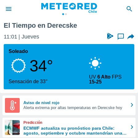
El Tiempo en Derecske
privacidad
11:01
Jueves
...
o de
eteored.cl)
borado por
Soleado
es para
34°
ue la
 que se
e calidad.
UV
6 Alto
FPS
eder a este
Sensación de 33°
15-25
ediante las
opciones:
ookies y
Aviso de nivel rojo
Alerta extrema por altas temperaturas en Derecske hoy
e forma
d digital
Predicción
ada, basada
ECMWF actualiza su pronóstico para Chile:
agosto, septiembre y octubre mantendrían una
mación