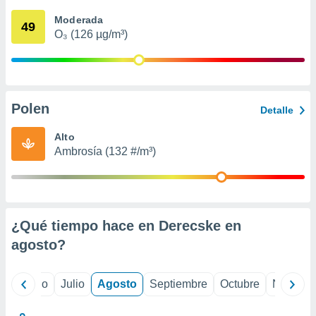
 seleccionar
o.
Moderada
49
O₃ (126 µg/m³)
calización
precisa e
ión mediante
, publicidad
Polen
Detalle
dos,
 publicidad
Alto
,
Ambrosía (132 #/m³)
ón de
 desarrollo
s.
tros 1199
ios
¿Qué tiempo hace en Derecske en
agosto
?
yo
Junio
Julio
Agosto
Septiembre
Octubre
Noviemb